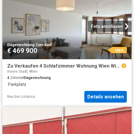
Foto anschauen
Etagenwohnung
·
Zum Kauf
€ 469 900
NEU
Zu Verkaufen 4 Schlafzimmer Wohnung Wien Wien DS104827934
Innere Stadt, Wien
4
Zimmer
Etagenwohnung
·
Parkplatz
Details ansehen
Neu
bei
Listanza