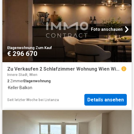
Foto anschauen
Etagenwohnung
·
Zum Kauf
€ 296 670
Zu Verkaufen 2 Schlafzimmer Wohnung Wien Wien DS104600048
Innere Stadt, Wien
2
Zimmer
Etagenwohnung
·
Keller
·
Balkon
Details ansehen
Seit letzter Woche
bei
Listanza