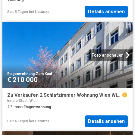
Details ansehen
Seit 5 Tagen
bei
Listanza
Foto anschauen
Etagenwohnung
·
Zum Kauf
€ 210 000
Zu Verkaufen 2 Schlafzimmer Wohnung Wien Wien DS104713075
Innere Stadt, Wien
2
Zimmer
Etagenwohnung
Details ansehen
Seit 4 Tagen
bei
Listanza