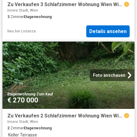
Zu Verkaufen 3 Schlafzimmer Wohnung Wien Wien DS104827929
Innere Stadt, Wien
3
Zimmer
Etagenwohnung
Details ansehen
Neu
bei
Listanza
Foto anschauen
Etagenwohnung
·
Zum Kauf
€ 270 000
Zu Verkaufen 2 Schlafzimmer Wohnung Wien Wien DS103925131
Innere Stadt, Wien
2
Zimmer
Etagenwohnung
·
Keller
·
Terrasse