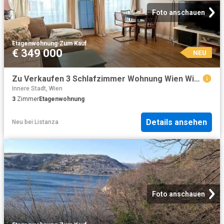
Foto anschauen
Etagenwohnung
·
Zum Kauf
€ 349 000
NEU
Zu Verkaufen 3 Schlafzimmer Wohnung Wien Wien DS104827916
Innere Stadt, Wien
3
Zimmer
Etagenwohnung
Details ansehen
Neu
bei
Listanza
Foto anschauen