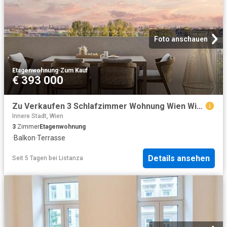
Foto anschauen
Etagenwohnung
·
Zum Kauf
€ 393 000
Zu Verkaufen 3 Schlafzimmer Wohnung Wien Wien DS104683898
Innere Stadt, Wien
3
Zimmer
Etagenwohnung
·
Balkon
·
Terrasse
Details ansehen
Seit 5 Tagen
bei
Listanza