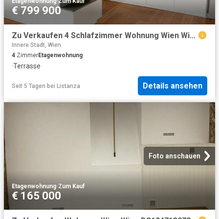
Etagenwohnung
·
Zum Kauf
€ 799 900
Zu Verkaufen 4 Schlafzimmer Wohnung Wien Wien DS104683888
Innere Stadt, Wien
4
Zimmer
Etagenwohnung
·
Terrasse
Details ansehen
Seit 5 Tagen
bei
Listanza
Foto anschauen
Etagenwohnung
·
Zum Kauf
€ 165 000