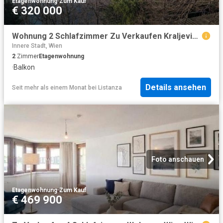
Etagenwohnung
·
Zum Kauf
€ 320 000
Wohnung 2 Schlafzimmer Zu Verkaufen Kraljevica AUT 320000 ES99257202
Innere Stadt, Wien
2
Zimmer
Etagenwohnung
·
Balkon
Details ansehen
Seit mehr als einem Monat
bei
Listanza
Foto anschauen
Etagenwohnung
·
Zum Kauf
€ 469 900