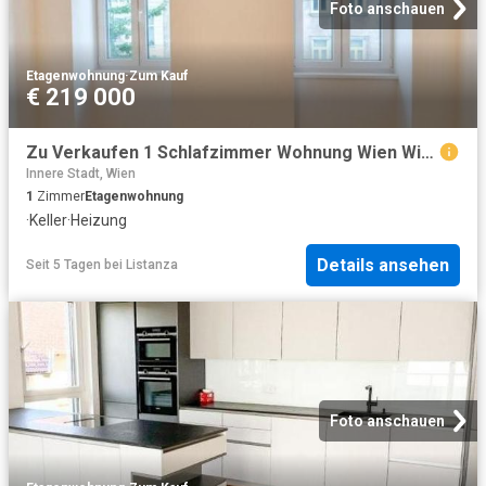
Foto anschauen
Etagenwohnung
·
Zum Kauf
€ 219 000
Zu Verkaufen 1 Schlafzimmer Wohnung Wien Wien DS104683889
Innere Stadt, Wien
1
Zimmer
Etagenwohnung
·
Keller
·
Heizung
Details ansehen
Seit 5 Tagen
bei
Listanza
Foto anschauen