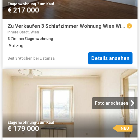
Etagenwohnung
·
Zum Kauf
€ 217 000
Zu Verkaufen 3 Schlafzimmer Wohnung Wien Wien DS103925134
Innere Stadt, Wien
3
Zimmer
Etagenwohnung
·
Aufzug
Details ansehen
Seit 3 Wochen
bei
Listanza
Foto anschauen
Etagenwohnung
·
Zum Kauf
€ 179 000
NEU