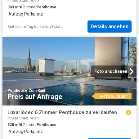
Innere Stadt, Wien
303
m²
6
Zimmer
Penthouse
·
Aufzug
·
Parkplatz
Details ansehen
Seit einem Tag
bei
LuxuryEstate
Foto anschauen
Penthouse
·
Zum Kauf
Preis auf Anfrage
AKTUALISIERT
Luxuriöses 6 Zimmer Penthouse zu verkaufen Wien, Österreich
Innere Stadt, Wien
328
m²
6
Zimmer
Penthouse
·
Aufzug
·
Parkplatz