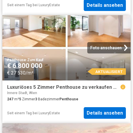
Details ansehen
Seit einem Tag
bei
LuxuryEstate
Foto anschauen
Penthouse
·
Zum Kauf
€ 6 800 000
AKTUALISIERT
€ 27 530/m²
Luxuriöses 5 Zimmer Penthouse zu verkaufen Wien, Österreich
Innere Stadt, Wien
247
m²
5
Zimmer
3
Badezimmer
Penthouse
Details ansehen
Seit einem Tag
bei
LuxuryEstate