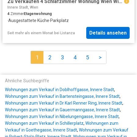
Zu Verkaufen 4 Schlafzimmer Wohnung Wien Wien DS103583542
Innere Stadt, Wien
4
Zimmer
Etagenwohnung
·
Ausgestattete Küche
·
Parkplatz
Details ansehen
Seit mehr als einem Monat
bei
Listanza
1
2
3
4
5
>
Ähnliche Suchbegriffe
Wohnungen zum Verkauf in Doblhoffgasse, Innere Stadt
,
Wohnungen zum Verkauf in Bartensteingasse, Innere Stadt
,
Wohnungen zum Verkauf in Dr Karl Renner Ring, Innere Stadt
,
Wohnungen zum Verkauf in Gauermanngasse, Innere Stadt
,
Wohnungen zum Verkauf in Nibelungengasse, Innere Stadt
,
Wohnungen zum Verkauf in Schillerplatz
,
Wohnungen zum
Verkauf in Goethegasse, Innere Stadt
,
Wohnungen zum Verkauf
in Robert-Stolz-Platz, Innere Stadt
,
Wohnungen zum Verkauf in