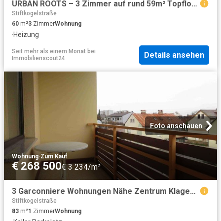
URBAN ROOTS – 3 Zimmer auf rund 59m² Topfloor mit Südterrasse
Stiftkogelstraße
60
m²
3
Zimmer
Wohnung
·
Heizung
Seit mehr als einem Monat
bei
Details ansehen
Immobilienscout24
Foto anschauen
Wohnung
·
Zum Kauf
€ 268 500
€ 3 234/m²
3 Garconniere Wohnungen Nähe Zentrum Klagenfurt zu verkaufen!
Stiftkogelstraße
83
m²
1
Zimmer
Wohnung