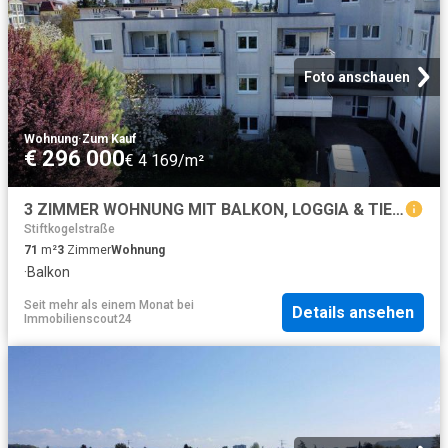
Foto anschauen
Wohnung
·
Zum Kauf
€ 296 000
€ 4 169/m²
3 ZIMMER WOHNUNG MIT BALKON, LOGGIA & TIEFGARAGESTELLPLATZ | SICHERE EINNAHMEN BIS 2027
Stiftkogelstraße
71
m²
3
Zimmer
Wohnung
·
Balkon
Seit mehr als einem Monat
bei
Details ansehen
Immobilienscout24