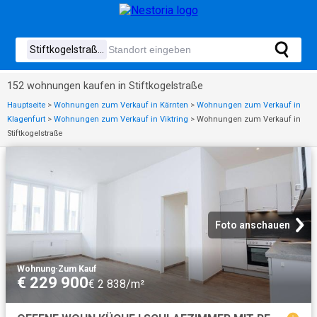
152 wohnungen kaufen in Stiftkogelstraße
Hauptseite
>
Wohnungen zum Verkauf in Kärnten
>
Wohnungen zum Verkauf in
Klagenfurt
>
Wohnungen zum Verkauf in Viktring
>
Wohnungen zum Verkauf in
Stiftkogelstraße
Foto anschauen
Wohnung
·
Zum Kauf
€ 229 900
€ 2 838/m²