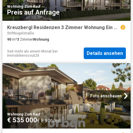
Wohnung
·
Zum Kauf
Preis auf Anfrage
Kreuzbergl Residenzen 3 Zimmer Wohnung Ein Projekt von MADILE
Stiftkogelstraße
90
m²
3
Zimmer
Wohnung
Seit mehr als einem Monat
bei
Details ansehen
Immobilienscout24
Foto anschauen
Wohnung
·
Zum Kauf
€ 535 000
€ 8 916/m²