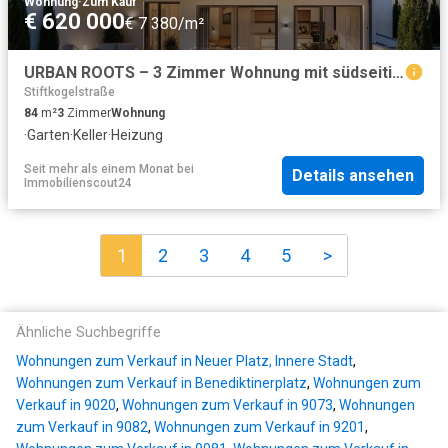
Wohnung
·
Zum Kauf
€ 620 000
€ 7 380/m²
URBAN ROOTS – 3 Zimmer Wohnung mit südseitigem Garten und integriertem Kellerabteil
Stiftkogelstraße
84
m²
3
Zimmer
Wohnung
·
Garten
·
Keller
·
Heizung
Seit mehr als einem Monat
bei
Details ansehen
Immobilienscout24
1
2
3
4
5
>
Ähnliche Suchbegriffe
Wohnungen zum Verkauf in Neuer Platz, Innere Stadt
,
Wohnungen zum Verkauf in Benediktinerplatz
,
Wohnungen zum
Verkauf in 9020
,
Wohnungen zum Verkauf in 9073
,
Wohnungen
zum Verkauf in 9082
,
Wohnungen zum Verkauf in 9201
,