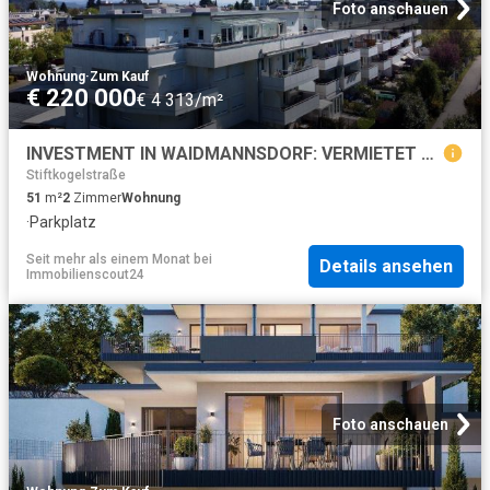
Foto anschauen
Wohnung
·
Zum Kauf
€ 220 000
€ 4 313/m²
INVESTMENT IN WAIDMANNSDORF: VERMIETET BIS 2027 INKL. TIEFGARAGENSTELLPLATZ
Stiftkogelstraße
51
m²
2
Zimmer
Wohnung
·
Parkplatz
Seit mehr als einem Monat
bei
Details ansehen
Immobilienscout24
Foto anschauen