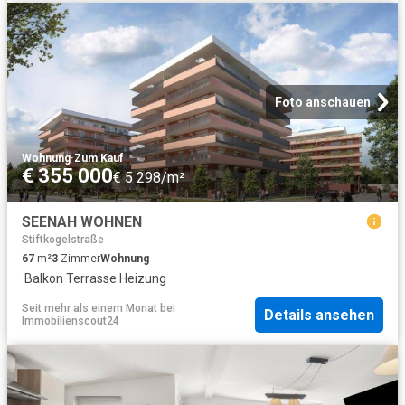
Foto anschauen
Wohnung
·
Zum Kauf
€ 355 000
€ 5 298/m²
SEENAH WOHNEN
Stiftkogelstraße
67
m²
3
Zimmer
Wohnung
·
Balkon
·
Terrasse
·
Heizung
Seit mehr als einem Monat
bei
Details ansehen
Immobilienscout24