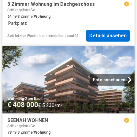
3 Zimmer Wohnung im Dachgeschoss
Stiftkogelstraße
64
m²
3
Zimmer
Wohnung
·
Parkplatz
Details ansehen
Seit letzter Woche
bei
Immobilienscout24
Foto anschauen
Wohnung
·
Zum Kauf
€ 408 000
€ 5 230/m²
SEENAH WOHNEN
Stiftkogelstraße
78
m²
3
Zimmer
Wohnung