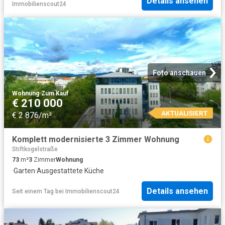
Details ansehen
Immobilienscout24
Foto anschauen
Wohnung
·
Zum Kauf
€ 210 000
AKTUALISIERT
€ 2 876/m²
Komplett modernisierte 3 Zimmer Wohnung
Stiftkogelstraße
73
m²
3
Zimmer
Wohnung
·
Garten
·
Ausgestattete Küche
Details ansehen
Seit einem Tag
bei
Immobilienscout24