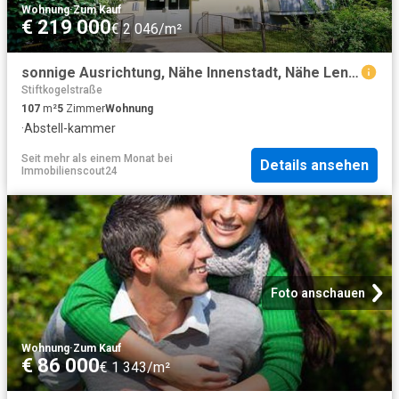
Wohnung
·
Zum Kauf
€ 219 000
€ 2 046/m²
sonnige Ausrichtung, Nähe Innenstadt, Nähe Lendkanal, Nähe Uni, Nähe Wörther See
Stiftkogelstraße
107
m²
5
Zimmer
Wohnung
·
Abstell-kammer
Seit mehr als einem Monat
bei
Details ansehen
Immobilienscout24
Foto anschauen
Wohnung
·
Zum Kauf
€ 86 000
€ 1 343/m²