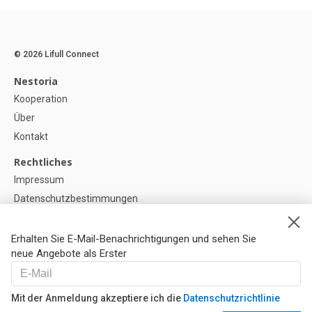
© 2026 Lifull Connect
Nestoria
Kooperation
Über
Kontakt
Rechtliches
Impressum
Datenschutzbestimmungen
Politik zur Verwendung von Cookies
Cookie-Einstellunge
Erhalten Sie E-Mail-Benachrichtigungen und sehen Sie
neue Angebote als Erster
Hilfe
FAQ
Mit der Anmeldung akzeptiere ich die
Datenschutzrichtlinie
Unsere Partner