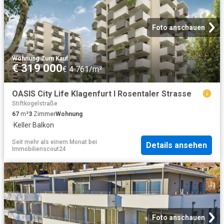
Foto anschauen
Wohnung
·
Zum Kauf
€ 319 000
€ 4 761/m²
OASIS City Life Klagenfurt I Rosentaler Strasse
Stiftkogelstraße
67
m²
3
Zimmer
Wohnung
·
Keller
·
Balkon
Seit mehr als einem Monat
bei
Details ansehen
Immobilienscout24
Foto anschauen