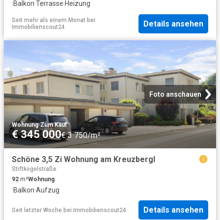
·
Balkon
·
Terrasse
·
Heizung
Seit mehr als einem Monat
bei
Details ansehen
Immobilienscout24
Foto anschauen
Wohnung
·
Zum Kauf
€ 345 000
€ 3 750/m²
Schöne 3,5 Zi Wohnung am Kreuzbergl
Stiftkogelstraße
92
m²
Wohnung
·
Balkon
·
Aufzug
Details ansehen
Seit letzter Woche
bei
Immobilienscout24