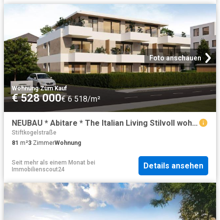
Foto anschauen
Wohnung
·
Zum Kauf
€ 528 000
€ 6 518/m²
NEUBAU * Abitare * The Italian Living Stilvoll wohnen – urban, elegant, mediterran * Bezug: Sommer 2026
Stiftkogelstraße
81
m²
3
Zimmer
Wohnung
Seit mehr als einem Monat
bei
Details ansehen
Immobilienscout24