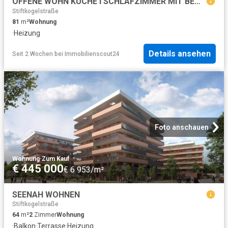
OFFENE WOHN KÜCHE I SCHLAFZIMMER MIT BEGEHBAREN KLEIDERSCHRANK I BADEWANNE I INNENSTAD LAGE I PROJEKT WOHNEN
Stiftkogelstraße
81
m²
Wohnung
·
Heizung
Details ansehen
Seit 2 Wochen
bei
Immobilienscout24
Foto anschauen
Wohnung
·
Zum Kauf
€ 445 000
€ 6 953/m²
SEENAH WOHNEN
Stiftkogelstraße
64
m²
2
Zimmer
Wohnung
·
Balkon
·
Terrasse
·
Heizung