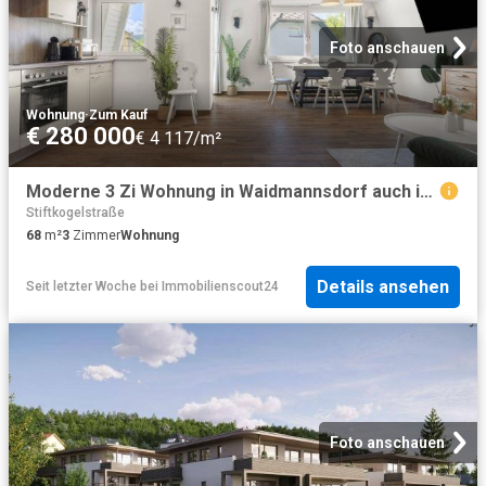
Foto anschauen
Wohnung
·
Zum Kauf
€ 280 000
€ 4 117/m²
Moderne 3 Zi Wohnung in Waidmannsdorf auch ideal für ANLEGER AIRBNB Übernahme möglich
Stiftkogelstraße
68
m²
3
Zimmer
Wohnung
Details ansehen
Seit letzter Woche
bei
Immobilienscout24
Foto anschauen