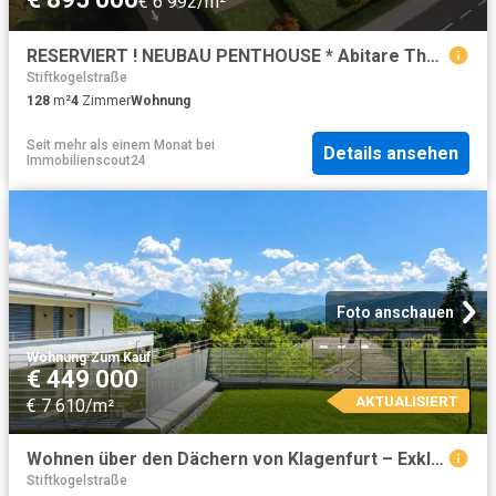
€ 6 992/m²
RESERVIERT ! NEUBAU PENTHOUSE * Abitare The Italian Living * Stilvoll wohnen – urban, elegant, mediterran * Bezug: Sommer 2026
Stiftkogelstraße
128
m²
4
Zimmer
Wohnung
Seit mehr als einem Monat
bei
Details ansehen
Immobilienscout24
Foto anschauen
Wohnung
·
Zum Kauf
€ 449 000
AKTUALISIERT
€ 7 610/m²
Wohnen über den Dächern von Klagenfurt – Exklusive 2 Zimmer Gartenwohnung im Wohnprojekt „The Hills“ | Erstbezug am Kreuzbergl | Tiefgaragenstellplatz im Preis inbegriffen
Stiftkogelstraße