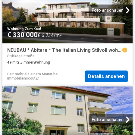
Foto anschauen
Wohnung
·
Zum Kauf
€ 330 000
€ 6 734/m²
NEUBAU * Abitare * The Italian Living Stilvoll wohnen – urban, elegant, mediterran * Bezug: Sommer 2026
Stiftkogelstraße
49
m²
2
Zimmer
Wohnung
Seit mehr als einem Monat
bei
Details ansehen
Immobilienscout24
Foto anschauen