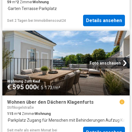
59
m²
2
Zimmer
Wohnung
·
Garten
·
Terrasse
·
Parkplatz
Details ansehen
Seit 2 Tagen
bei
Immobilienscout24
Foto anschauen
Wohnung
·
Zum Kauf
€ 595 000
€ 5 173/m²
Wohnen über den Dächern Klagenfurts
Stiftkogelstraße
115
m²
4
Zimmer
Wohnung
·
Parkplatz
·
Zugang für Menschen mit Behinderungen
·
Aufzug
·
Kami
Seit mehr als einem Monat
bei