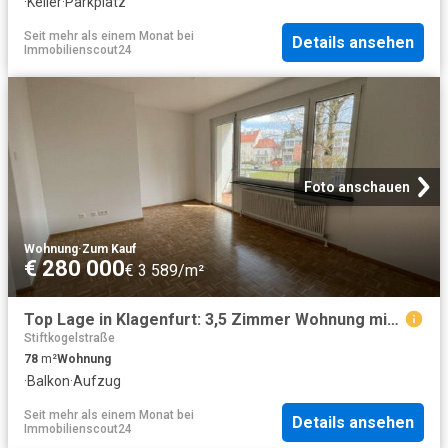
·
Keller
·
Parkplatz
Seit mehr als einem Monat
bei
Details ansehen
Immobilienscout24
Foto anschauen
Wohnung
·
Zum Kauf
€ 280 000
€ 3 589/m²
Top Lage in Klagenfurt: 3,5 Zimmer Wohnung mit Balkon und Loggia am Fuße des Kreuzbergls
Stiftkogelstraße
78
m²
Wohnung
·
Balkon
·
Aufzug
Seit mehr als einem Monat
bei
Details ansehen
Immobilienscout24