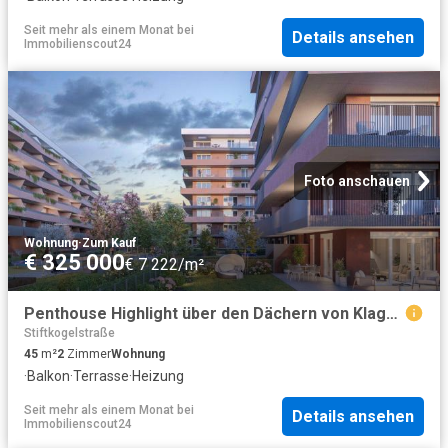
Seit mehr als einem Monat
bei
Details ansehen
Immobilienscout24
Foto anschauen
Wohnung
·
Zum Kauf
€ 325 000
€ 7 222/m²
Penthouse Highlight über den Dächern von Klagenfurt
Stiftkogelstraße
45
m²
2
Zimmer
Wohnung
·
Balkon
·
Terrasse
·
Heizung
Seit mehr als einem Monat
bei
Details ansehen
Immobilienscout24