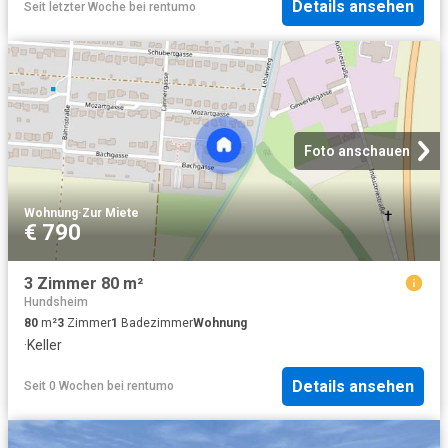
Details ansehen
Seit letzter Woche
bei
rentumo
Foto anschauen
Wohnung
·
Zur Miete
€ 790
3 Zimmer 80 m²
Hundsheim
80
m²
3
Zimmer
1
Badezimmer
Wohnung
·
Keller
Details ansehen
Seit 0 Wochen
bei
rentumo