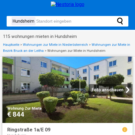
115 wohnungen mieten in Hundsheim
Hauptseite
>
Wohnungen zur Miete in Niederösterreich
>
Wohnungen zur Miete in
Bezirk Bruck an der Leitha
>
Wohnungen zur Miete in Hundsheim
Foto anschauen
Wohnung
·
Zur Miete
€ 844
Ringstraße 1a/E 09