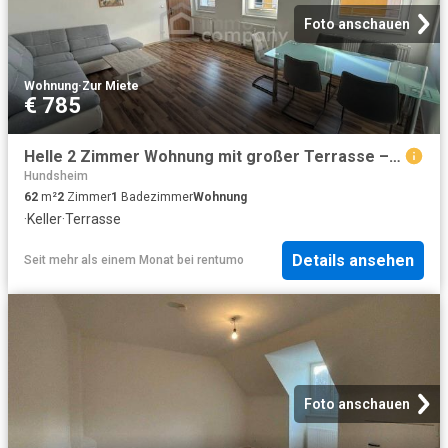
Foto anschauen
Wohnung
·
Zur Miete
€ 785
Helle 2 Zimmer Wohnung mit großer Terrasse – ruhige Lage in Hainburg
Hundsheim
62
m²
2
Zimmer
1
Badezimmer
Wohnung
·
Keller
·
Terrasse
Details ansehen
Seit mehr als einem Monat
bei
rentumo
Foto anschauen