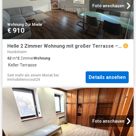
Foto anschauen
Wohnung
·
Zur Miete
€ 910
Helle 2 Zimmer Wohnung mit großer Terrasse – ruhige Lage in Hainburg
Hundsheim
62
m²
2
Zimmer
Wohnung
·
Keller
·
Terrasse
Seit mehr als einem Monat
bei
Details ansehen
Immobilienscout24
Foto anschauen