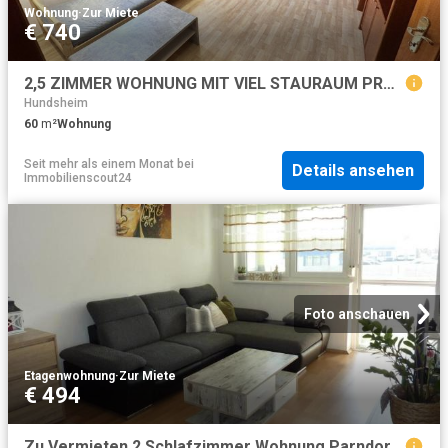
Wohnung
·
Zur Miete
€ 740
2,5 ZIMMER WOHNUNG MIT VIEL STAURAUM PROVISIONSFREI
Hundsheim
60
m²
Wohnung
Seit mehr als einem Monat
bei
Details ansehen
Immobilienscout24
Foto anschauen
Etagenwohnung
·
Zur Miete
€ 494
Zu Vermieten 2 Schlafzimmer Wohnung Parndorf AUT DS100938434