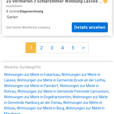
Zu Vermieten 3 Schlafzimmer Wohnung Lassee AUT DS104600667
Hundsheim
3
Zimmer
Etagenwohnung
·
Garten
Details ansehen
Seit letzter Woche
bei
Listanza
1
2
3
4
5
>
Ähnliche Suchbegriffe
Wohnungen zur Miete in Eckartsau
,
Wohnungen zur Miete in
Lassee
,
Wohnungen zur Miete in Gemeinde Bruck an der Leitha
,
Wohnungen zur Miete in Parndorf
,
Wohnungen zur Miete in
Rohrau
,
Wohnungen zur Miete in Gemeinde Petronell-Carnuntum
,
Wohnungen zur Miete in Engelhartstetten
,
Wohnungen zur Miete
in Gemeinde Hainburg an der Donau
,
Wohnungen zur Miete in
Kittsee
,
Wohnungen zur Miete in Berg
,
Wohnungen zur Miete in
Marchegg