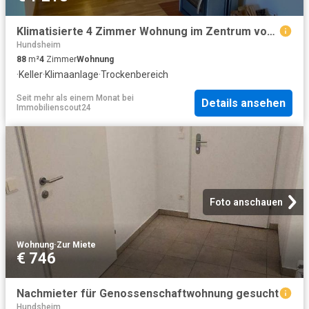
Klimatisierte 4 Zimmer Wohnung im Zentrum von Hainburg provisionsfrei
Hundsheim
88
m²
4
Zimmer
Wohnung
·
Keller
·
Klimaanlage
·
Trockenbereich
Seit mehr als einem Monat
bei
Details ansehen
Immobilienscout24
Foto anschauen
Wohnung
·
Zur Miete
€ 746
Nachmieter für Genossenschaftwohnung gesucht
Hundsheim