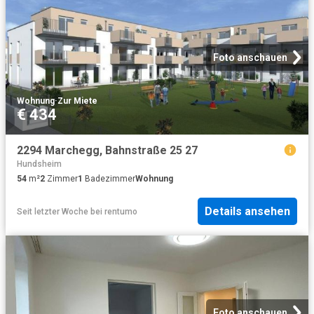
Foto anschauen
Wohnung
·
Zur Miete
€ 434
2294 Marchegg, Bahnstraße 25 27
Hundsheim
54
m²
2
Zimmer
1
Badezimmer
Wohnung
Details ansehen
Seit letzter Woche
bei
rentumo
Foto anschauen