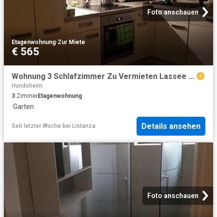
Foto anschauen
Etagenwohnung
·
Zur Miete
€ 565
Wohnung 3 Schlafzimmer Zu Vermieten Lassee AUT 565 ES104600667
Hundsheim
3
Zimmer
Etagenwohnung
·
Garten
Details ansehen
Seit letzter Woche
bei
Listanza
Foto anschauen