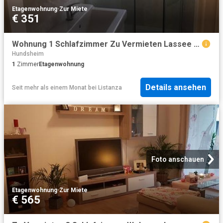
Etagenwohnung
·
Zur Miete
€ 351
Wohnung 1 Schlafzimmer Zu Vermieten Lassee AUT 351 ES101954733
Hundsheim
1
Zimmer
Etagenwohnung
Details ansehen
Seit mehr als einem Monat
bei
Listanza
Foto anschauen
Etagenwohnung
·
Zur Miete
€ 565