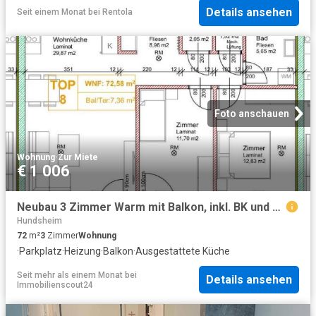
Details ansehen
Seit einem Monat
bei
Rentola
Foto anschauen
Wohnung
·
Zur Miete
€ 1 006
Neubau 3 Zimmer Warm mit Balkon, inkl. BK und 2 PKW Stellplätzen
Hundsheim
72
m²
3
Zimmer
Wohnung
·
Parkplatz
·
Heizung
·
Balkon
·
Ausgestattete Küche
Seit mehr als einem Monat
bei
Details ansehen
Immobilienscout24