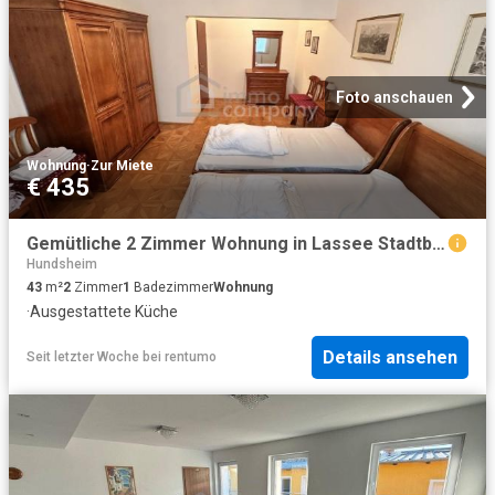
Foto anschauen
Wohnung
·
Zur Miete
€ 435
Gemütliche 2 Zimmer Wohnung in Lassee Stadtblick & Einbauküche !
Hundsheim
43
m²
2
Zimmer
1
Badezimmer
Wohnung
·
Ausgestattete Küche
Details ansehen
Seit letzter Woche
bei
rentumo