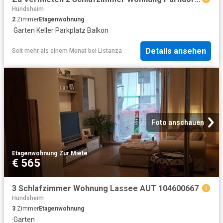
Hundsheim
2
Zimmer
Etagenwohnung
·
Garten
·
Keller
·
Parkplatz
·
Balkon
Details ansehen
Seit mehr als einem Monat
bei
Listanza
Foto anschauen
Etagenwohnung
·
Zur Miete
€ 565
3 Schlafzimmer Wohnung Lassee AUT 104600667
Hundsheim
3
Zimmer
Etagenwohnung
·
Garten