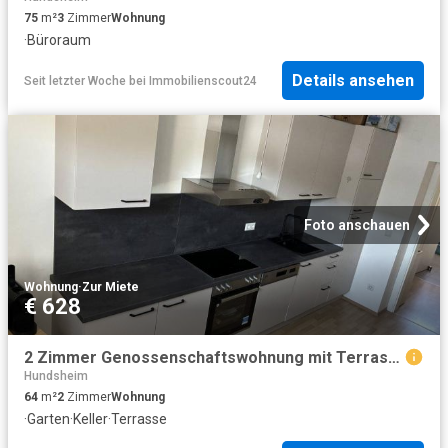
75
m²
3
Zimmer
Wohnung
·
Büroraum
Details ansehen
Seit letzter Woche
bei
Immobilienscout24
Foto anschauen
Wohnung
·
Zur Miete
€ 628
2 Zimmer Genossenschaftswohnung mit Terrasse
Hundsheim
64
m²
2
Zimmer
Wohnung
·
Garten
·
Keller
·
Terrasse