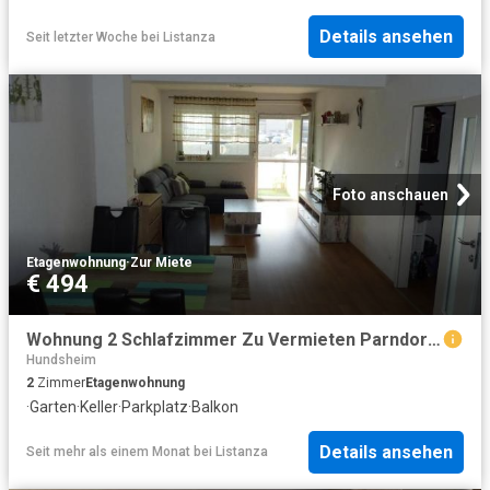
Details ansehen
Seit letzter Woche
bei
Listanza
Foto anschauen
Etagenwohnung
·
Zur Miete
€ 494
Wohnung 2 Schlafzimmer Zu Vermieten Parndorf AUT 494 ES100938434
Hundsheim
2
Zimmer
Etagenwohnung
·
Garten
·
Keller
·
Parkplatz
·
Balkon
Details ansehen
Seit mehr als einem Monat
bei
Listanza