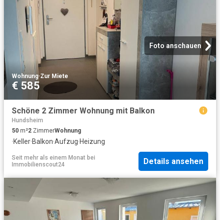
Foto anschauen
Wohnung
·
Zur Miete
€ 585
Schöne 2 Zimmer Wohnung mit Balkon
Hundsheim
50
m²
2
Zimmer
Wohnung
·
Keller
·
Balkon
·
Aufzug
·
Heizung
Seit mehr als einem Monat
bei
Details ansehen
Immobilienscout24