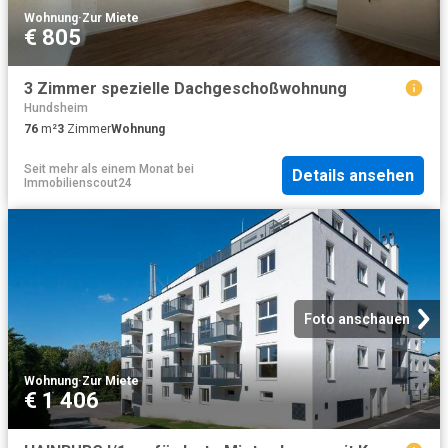
Wohnung
·
Zur Miete
€ 805
3 Zimmer spezielle Dachgeschoßwohnung
Hundsheim
76
m²
3
Zimmer
Wohnung
Seit mehr als einem Monat
bei
Details ansehen
Immobilienscout24
Foto anschauen
Wohnung
·
Zur Miete
€ 1 406