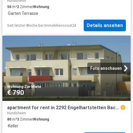
Hundsheim
56
m²
2
Zimmer
Wohnung
·
Garten
·
Terrasse
Details ansehen
Seit letzter Woche
bei
Immobilienscout24
Foto anschauen
Wohnung
·
Zur Miete
€ 790
apartment for rent in 2292 Engelhartstetten Bachgasse 25 2292 Engelhartstetten Bachgasse 25
Hundsheim
80
m²
3
Zimmer
Wohnung
·
Keller