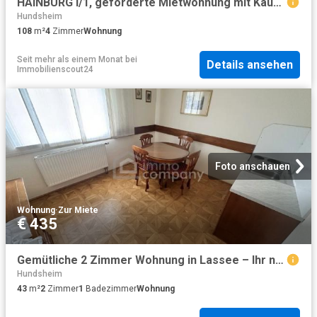
HAINBURG I/1, geförderte Mietwohnung mit Kaufoption, EG, Top 4, 1000/00011881/00001104
Hundsheim
108
m²
4
Zimmer
Wohnung
Seit mehr als einem Monat
bei
Details ansehen
Immobilienscout24
Foto anschauen
Wohnung
·
Zur Miete
€ 435
Gemütliche 2 Zimmer Wohnung in Lassee – Ihr neues Zuhause wartet auf Sie !
Hundsheim
43
m²
2
Zimmer
1
Badezimmer
Wohnung