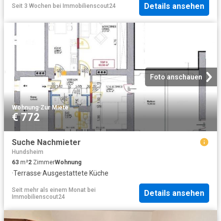
Details ansehen
Seit 3 Wochen
bei
Immobilienscout24
Foto anschauen
Wohnung
·
Zur Miete
€ 772
Suche Nachmieter
Hundsheim
63
m²
2
Zimmer
Wohnung
·
Terrasse
·
Ausgestattete Küche
Seit mehr als einem Monat
bei
Details ansehen
Immobilienscout24