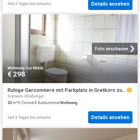
Details ansehen
Seit 6 Tagen
bei
rentumo
Foto anschauen
Wohnung
·
Zur Miete
€ 298
Ruhige Garconniere mit Parkplatz in Gratkorn zu vermieten!
Gratwein-Straßengel
32
m²
1
Zimmer
1
Badezimmer
Wohnung
Details ansehen
Seit 6 Tagen
bei
rentumo