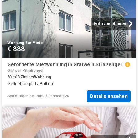
Foto anschauen
Wohnung
·
Zur Miete
€ 888
Geförderte Mietwohnung in Gratwein Straßengel
Gratwein-Straßengel
80
m²
3
Zimmer
Wohnung
·
Keller
·
Parkplatz
·
Balkon
Details ansehen
Seit 5 Tagen
bei
Immobilienscout24