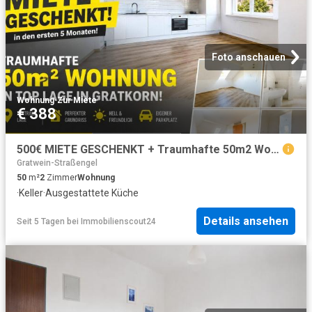
Foto anschauen
Wohnung
·
Zur Miete
€ 388
500€ MIETE GESCHENKT + Traumhafte 50m2 Wohnung + Parkplatz + schnell Termin vereinbaren
Gratwein-Straßengel
50
m²
2
Zimmer
Wohnung
·
Keller
·
Ausgestattete Küche
Details ansehen
Seit 5 Tagen
bei
Immobilienscout24