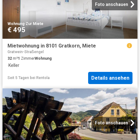
Foto anschauen
Wohnung
·
Zur Miete
€ 495
Mietwohnung in 8101 Gratkorn, Miete
Gratwein-Straßengel
32
m²
1
Zimmer
Wohnung
·
Keller
Details ansehen
Seit 5 Tagen
bei
Rentola
Foto anschauen