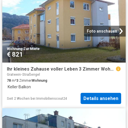
Foto anschauen
Wohnung
·
Zur Miete
€ 821
Ihr kleines Zuhause voller Leben 3 Zimmer Wohnung mit Balkon geförderte Miete ODER geförderte Miete mit Kaufoption 3 Zimmer
Gratwein-Straßengel
78
m²
3
Zimmer
Wohnung
·
Keller
·
Balkon
Details ansehen
Seit 2 Wochen
bei
Immobilienscout24