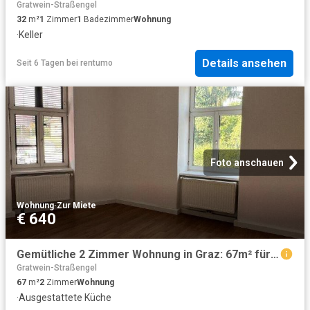
Gratwein-Straßengel
32
m²
1
Zimmer
1
Badezimmer
Wohnung
·
Keller
Details ansehen
Seit 6 Tagen
bei
rentumo
Foto anschauen
Wohnung
·
Zur Miete
€ 640
Gemütliche 2 Zimmer Wohnung in Graz: 67m² für € 640
Gratwein-Straßengel
67
m²
2
Zimmer
Wohnung
·
Ausgestattete Küche