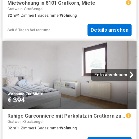
Mietwohnung in 8101 Gratkorn, Miete
Gratwein-Straßengel
32
m²
1
Zimmer
1
Badezimmer
Wohnung
Details ansehen
Seit 6 Tagen
bei
rentumo
Foto anschauen
Wohnung
·
Zur Miete
€ 394
Ruhige Garconniere mit Parkplatz in Gratkorn zu vermieten!
Gratwein-Straßengel
32
m²
1
Zimmer
1
Badezimmer
Wohnung