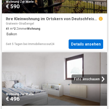
Wohnung
·
Zur Miete
€ 590
Ihre Kleinwohnung im Ortskern von Deutschfeistritz! Mietpreis inkl. BK und Heizkosten!
Gratwein-Straßengel
41
m²
2
Zimmer
Wohnung
·
Balkon
Details ansehen
Seit 5 Tagen
bei
Immobilienscout24
Foto anschauen
Wohnung
·
Zur Miete
€ 496