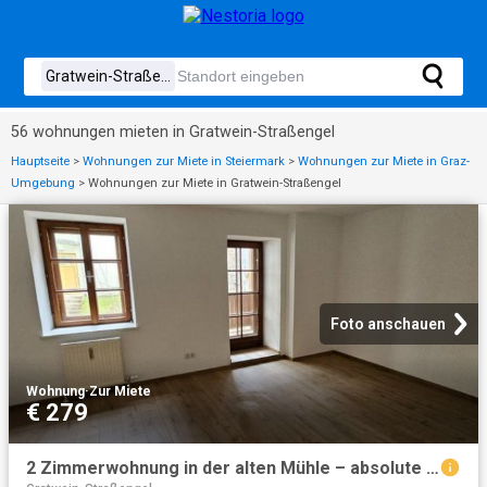
56 wohnungen mieten in Gratwein-Straßengel
Hauptseite
>
Wohnungen zur Miete in Steiermark
>
Wohnungen zur Miete in Graz-
Umgebung
>
Wohnungen zur Miete in Gratwein-Straßengel
Foto anschauen
Wohnung
·
Zur Miete
€ 279
2 Zimmerwohnung in der alten Mühle – absolute Ruhelage, neben dem Stift Rein