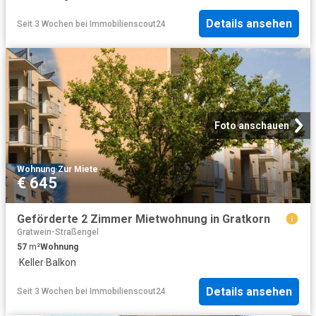
Details ansehen
Seit 3 Wochen
bei
Immobilienscout24
Foto anschauen
Wohnung
·
Zur Miete
€ 645
Geförderte 2 Zimmer Mietwohnung in Gratkorn
Gratwein-Straßengel
57
m²
Wohnung
·
Keller
·
Balkon
Details ansehen
Seit 3 Wochen
bei
Immobilienscout24