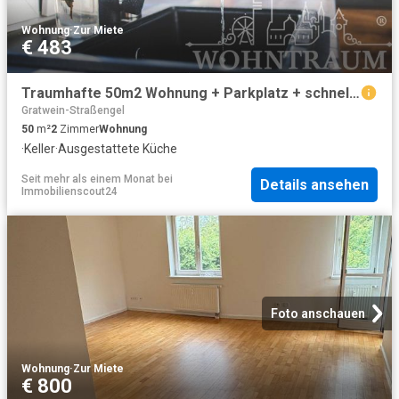
Wohnung
·
Zur Miete
€ 483
Traumhafte 50m2 Wohnung + Parkplatz + schnell Termin vereinbaren
Gratwein-Straßengel
50
m²
2
Zimmer
Wohnung
·
Keller
·
Ausgestattete Küche
Seit mehr als einem Monat
bei
Details ansehen
Immobilienscout24
Foto anschauen
Wohnung
·
Zur Miete
€ 800