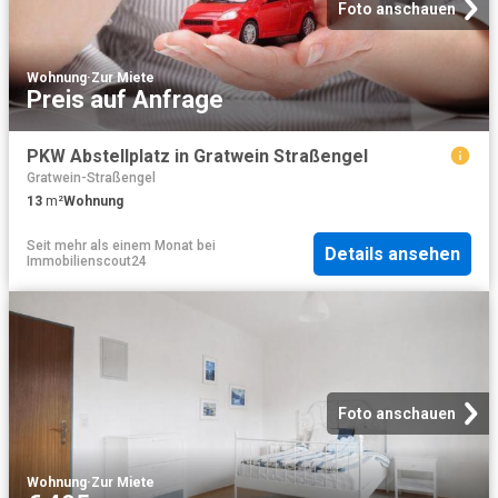
Foto anschauen
Wohnung
·
Zur Miete
Preis auf Anfrage
PKW Abstellplatz in Gratwein Straßengel
Gratwein-Straßengel
13
m²
Wohnung
Seit mehr als einem Monat
bei
Details ansehen
Immobilienscout24
Foto anschauen
Wohnung
·
Zur Miete