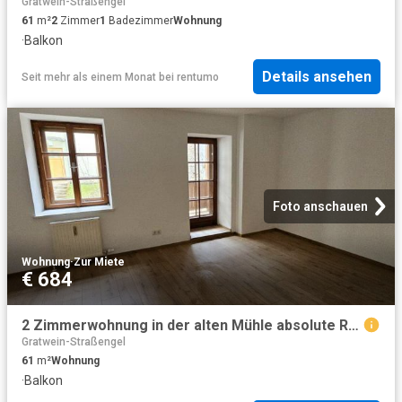
Gratwein-Straßengel
61
m²
2
Zimmer
1
Badezimmer
Wohnung
·
Balkon
Details ansehen
Seit mehr als einem Monat
bei
rentumo
Foto anschauen
Wohnung
·
Zur Miete
€ 684
2 Zimmerwohnung in der alten Mühle absolute Ruhelage, neben dem Stift Rein
Gratwein-Straßengel
61
m²
Wohnung
·
Balkon