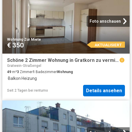
Foto anschauen
Wohnung
·
Zur Miete
€ 350
AKTUALISIERT
Schöne 2 Zimmer Wohnung in Gratkorn zu vermieten!
Gratwein-Straßengel
49
m²
3
Zimmer
1
Badezimmer
Wohnung
·
Balkon
·
Heizung
Details ansehen
Seit 2 Tagen
bei
rentumo