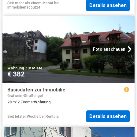
Seit mehr als einem Monat
bei
Details ansehen
Immobilienscout24
Foto anschauen
Wohnung
·
Zur Miete
€ 382
Basisdaten zur Immobilie
Gratwein-Straßengel
28
m²
2
Zimmer
Wohnung
Details ansehen
Seit letzter Woche
bei
Rentola