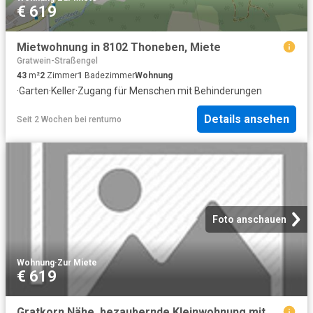
€ 619
Mietwohnung in 8102 Thoneben, Miete
Gratwein-Straßengel
43
m²
2
Zimmer
1
Badezimmer
Wohnung
·
Garten
·
Keller
·
Zugang für Menschen mit Behinderungen
Details ansehen
Seit 2 Wochen
bei
rentumo
Foto anschauen
Wohnung
·
Zur Miete
€ 619
Gratkorn Nähe, bezaubernde Kleinwohnung mit Eigengarten