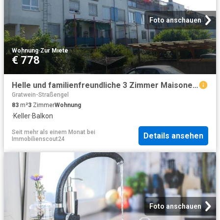
Foto anschauen
Wohnung
·
Zur Miete
€ 778
Helle und familienfreundliche 3 Zimmer Maisonettewohnung in Gratkorn
Gratwein-Straßengel
83
m²
3
Zimmer
Wohnung
·
Keller
·
Balkon
Seit mehr als einem Monat
bei
Details ansehen
Immobilienscout24
Foto anschauen