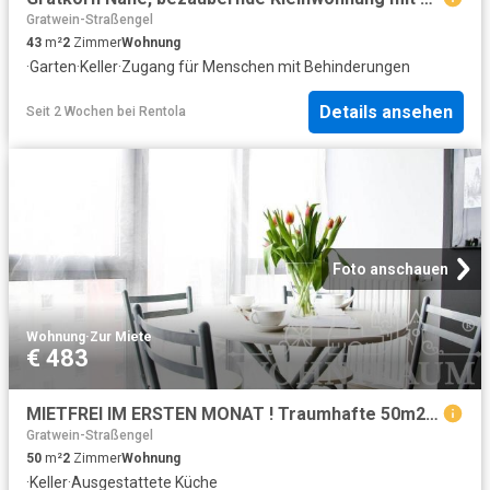
Gratwein-Straßengel
43
m²
2
Zimmer
Wohnung
·
Garten
·
Keller
·
Zugang für Menschen mit Behinderungen
Details ansehen
Seit 2 Wochen
bei
Rentola
Foto anschauen
Wohnung
·
Zur Miete
€ 483
MIETFREI IM ERSTEN MONAT ! Traumhafte 50m2 Wohnung + Parkplatz
Gratwein-Straßengel
50
m²
2
Zimmer
Wohnung
·
Keller
·
Ausgestattete Küche