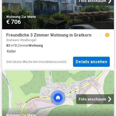
Foto anschauen
Wohnung
·
Zur Miete
€ 706
Freundliche 3 Zimmer Wohnung in Gratkorn
Gratwein-Straßengel
83
m²
3
Zimmer
Wohnung
·
Keller
Details ansehen
Seit letzter Woche
bei
Immobilienscout24
Foto anschauen
Wohnung
·
Zur Miete