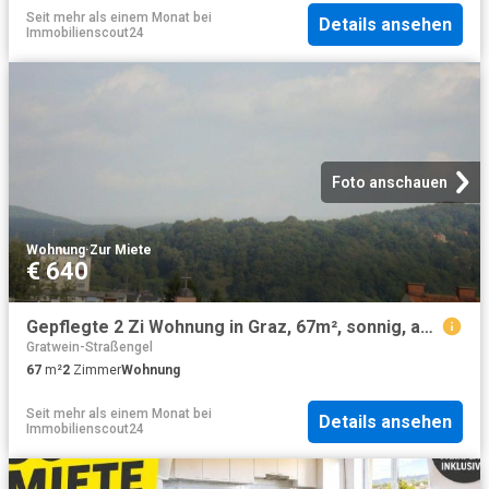
Seit mehr als einem Monat
bei
Details ansehen
Immobilienscout24
Foto anschauen
Wohnung
·
Zur Miete
€ 640
Gepflegte 2 Zi Wohnung in Graz, 67m², sonnig, ab sofort, nur €640!
Gratwein-Straßengel
67
m²
2
Zimmer
Wohnung
Seit mehr als einem Monat
bei
Details ansehen
Immobilienscout24