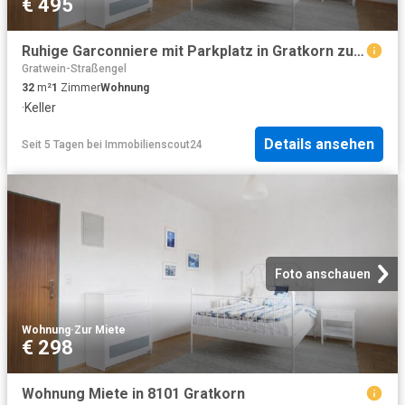
€ 495
Ruhige Garconniere mit Parkplatz in Gratkorn zu vermieten!
Gratwein-Straßengel
32
m²
1
Zimmer
Wohnung
·
Keller
Details ansehen
Seit 5 Tagen
bei
Immobilienscout24
Foto anschauen
Wohnung
·
Zur Miete
€ 298
Wohnung Miete in 8101 Gratkorn