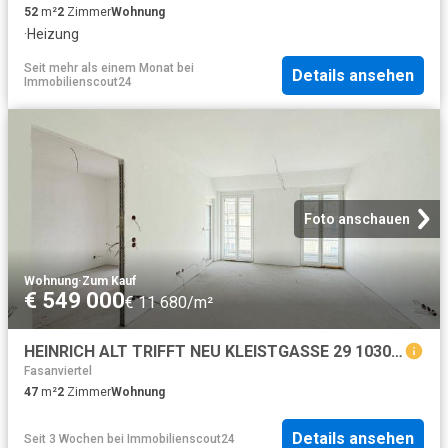
52
m²
2
Zimmer
Wohnung
·
Heizung
Seit mehr als einem Monat
bei
Details ansehen
Immobilienscout24
Foto anschauen
Wohnung
·
Zum Kauf
€ 549 000
€ 11 680/m²
HEINRICH ALT TRIFFT NEU KLEISTGASSE 29 1030 WIEN Dachgeschoßwohnungen
Fasanviertel
47
m²
2
Zimmer
Wohnung
Details ansehen
Seit 3 Wochen
bei
Immobilienscout24