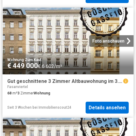
Foto anschauen
Wohnung
·
Zum Kauf
€ 449 000
€ 6 602/m²
Gut geschnittene 3 Zimmer Altbauwohnung im 3. Liftstock | Balkonerrichtung im Preis inkludiert
Fasanviertel
68
m²
3
Zimmer
Wohnung
Details ansehen
Seit 3 Wochen
bei
Immobilienscout24