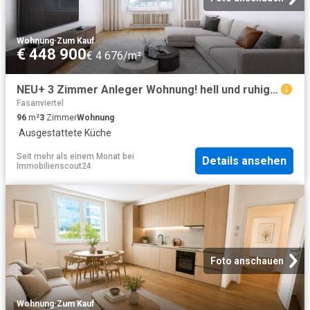
Wohnung
·
Zum Kauf
€ 448 900
€ 4 676/m²
NEU+ 3 Zimmer Anleger Wohnung! hell und ruhig! Beste Lage! Freier Mietzins! Fasanviertel! gut vermietet
Fasanviertel
96
m²
3
Zimmer
Wohnung
·
Ausgestattete Küche
Seit mehr als einem Monat
bei
Details ansehen
Immobilienscout24
Foto anschauen
Wohnung
·
Zum Kauf