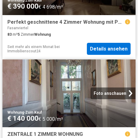
Wohnung
·
Zum Kauf
€ 390 000
€ 4 698/m²
Perfekt geschnittene 4 Zimmer Wohnung mit Potenzial in zentraler Lage des 3. Bezirks
Fasanviertel
83
m²
5
Zimmer
Wohnung
Seit mehr als einem Monat
bei
Details ansehen
Immobilienscout24
Foto anschauen
Wohnung
·
Zum Kauf
€ 140 000
€ 5 000/m²
ZENTRALE 1 ZIMMER WOHNUNG