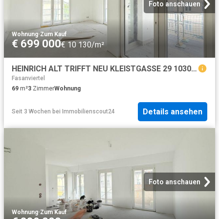
Foto anschauen
Wohnung
·
Zum Kauf
€ 699 000
€ 10 130/m²
HEINRICH ALT TRIFFT NEU KLEISTGASSE 29 1030 WIEN Dachgeschoßwohnungen
Fasanviertel
69
m²
3
Zimmer
Wohnung
Details ansehen
Seit 3 Wochen
bei
Immobilienscout24
Foto anschauen
Wohnung
·
Zum Kauf