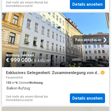
Seit mehr als einem Monat
bei
Details ansehen
Immobilienscout24
Foto anschauen
Wohnung
·
Zum Kauf
€ 999 000
€ 6 445/m²
Exklusives Gelegenheit: Zusammenlegung von drei Altbauwohnungen zu einer 6 Zimmer Wohnung mit 2 Balkonen I nahe Belvedere
Fasanviertel
155
m²
6
Zimmer
Wohnung
·
Balkon
·
Aufzug
Seit mehr als einem Monat
bei
Details ansehen
Immobilienscout24