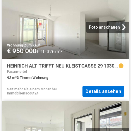
Foto anschauen
Wohnung
·
Zum Kauf
€ 950 000
€ 10 326/m²
HEINRICH ALT TRIFFT NEU KLEISTGASSE 29 1030 WIEN Dachgeschoßwohnungen
Fasanviertel
92
m²
3
Zimmer
Wohnung
Seit mehr als einem Monat
bei
Details ansehen
Immobilienscout24