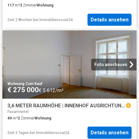
117
m²
3
Zimmer
Wohnung
Details ansehen
Seit 2 Wochen
bei
Immobilienscout24
Foto anschauen
Wohnung
·
Zum Kauf
€ 275 000
€ 5 612/m²
3,6 METER RAUMHÖHE | INNENHOF AUSRICHTUNG | ALTBAU
Fasanviertel
49
m²
2
Zimmer
Wohnung
Details ansehen
Seit 3 Tagen
bei
Immobilienscout24