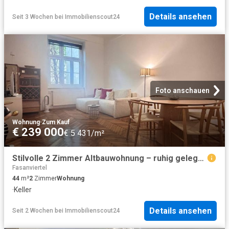
Details ansehen
Seit 3 Wochen
bei
Immobilienscout24
Foto anschauen
Wohnung
·
Zum Kauf
€ 239 000
€ 5 431/m²
Stilvolle 2 Zimmer Altbauwohnung – ruhig gelegen und nur 3 Minuten vom Belvedere und Rennweg entfernt
Fasanviertel
44
m²
2
Zimmer
Wohnung
·
Keller
Details ansehen
Seit 2 Wochen
bei
Immobilienscout24