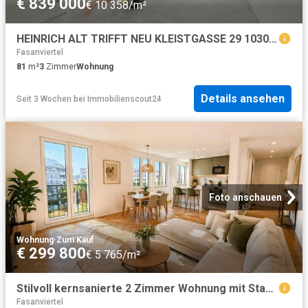
€ 839 000
€ 10 358/m²
HEINRICH ALT TRIFFT NEU KLEISTGASSE 29 1030 WIEN Dachgeschoßwohnungen
Fasanviertel
81
m²
3
Zimmer
Wohnung
Details ansehen
Seit 3 Wochen
bei
Immobilienscout24
Foto anschauen
Wohnung
·
Zum Kauf
€ 299 800
€ 5 765/m²
Stilvoll kernsanierte 2 Zimmer Wohnung mit Stadtblick im 3. Bezirk Baumeisterqualität | Erstbezug nach Sanierung | 4. Liftstock | ca. 52 m²
Fasanviertel