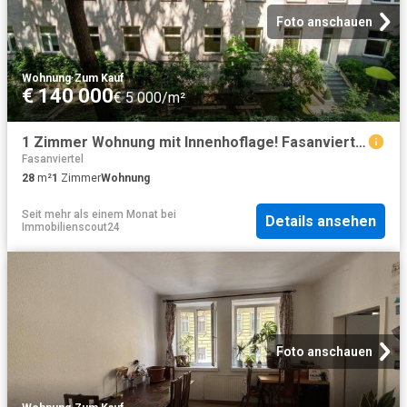
Foto anschauen
Wohnung
·
Zum Kauf
€ 140 000
€ 5 000/m²
1 Zimmer Wohnung mit Innenhoflage! Fasanviertel Nähe Schloss Belvedere!
Fasanviertel
28
m²
1
Zimmer
Wohnung
Seit mehr als einem Monat
bei
Details ansehen
Immobilienscout24
Foto anschauen