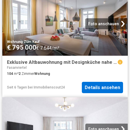
Foto anschauen
Wohnung
·
Zum Kauf
€ 795 000
€ 7 644/m²
Exklusive Altbauwohnung mit Designküche nahe Schloss Belvedere
Fasanviertel
104
m²
2
Zimmer
Wohnung
Details ansehen
Seit 6 Tagen
bei
Immobilienscout24
Foto anschauen