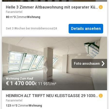
Helle 3 Zimmer Altbauwohnung mit separater Küche | Balkonerrichtung im Preis inkludiert
Fasanviertel
80
m²
3
Zimmer
Wohnung
Details ansehen
Seit 3 Wochen
bei
Immobilienscout24
Foto anschauen
Wohnung
·
Zum Kauf
€ 1 470 000
€ 11 951/m²
HEINRICH ALT TRIFFT NEU KLEISTGASSE 29 1030 WIEN Dachgeschoßwohnungen
Fasanviertel
123
m²
3
Zimmer
Wohnung