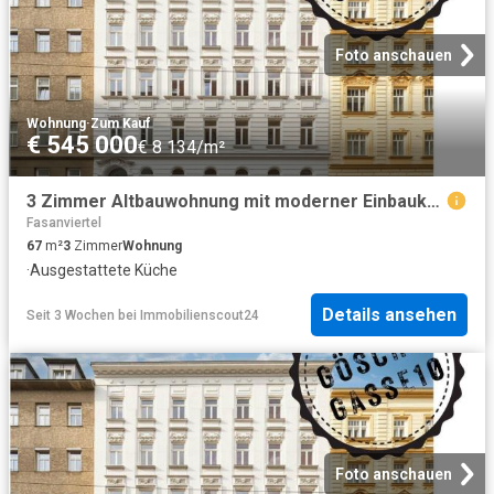
Foto anschauen
Wohnung
·
Zum Kauf
€ 545 000
€ 8 134/m²
3 Zimmer Altbauwohnung mit moderner Einbauküche | Balkonerrichtung im Preis inkludiert
Fasanviertel
67
m²
3
Zimmer
Wohnung
·
Ausgestattete Küche
Details ansehen
Seit 3 Wochen
bei
Immobilienscout24
Foto anschauen