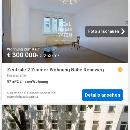
Foto anschauen
Wohnung
·
Zum Kauf
€ 300 000
€ 5 263/m²
Zentrale 2 Zimmer Wohnung Nähe Rennweg
Fasanviertel
57
m²
2
Zimmer
Wohnung
Seit mehr als einem Monat
bei
Details ansehen
Immobilienscout24