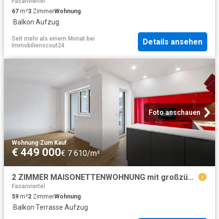
Fasanviertel
67
m²
3
Zimmer
Wohnung
·
Balkon
·
Aufzug
Seit mehr als einem Monat
bei
Details ansehen
Immobilienscout24
Foto anschauen
Wohnung
·
Zum Kauf
€ 449 000
€ 7 610/m²
2 ZIMMER MAISONETTENWOHNUNG mit großzügiger Terrasse auf Wohnebene
Fasanviertel
59
m²
2
Zimmer
Wohnung
·
Balkon
·
Terrasse
·
Aufzug