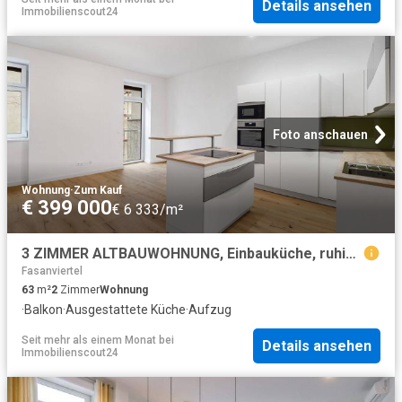
Details ansehen
Immobilienscout24
Foto anschauen
Wohnung
·
Zum Kauf
€ 399 000
€ 6 333/m²
3 ZIMMER ALTBAUWOHNUNG, Einbauküche, ruhig, perfekte Raumaufteilung
Fasanviertel
63
m²
2
Zimmer
Wohnung
·
Balkon
·
Ausgestattete Küche
·
Aufzug
Seit mehr als einem Monat
bei
Details ansehen
Immobilienscout24