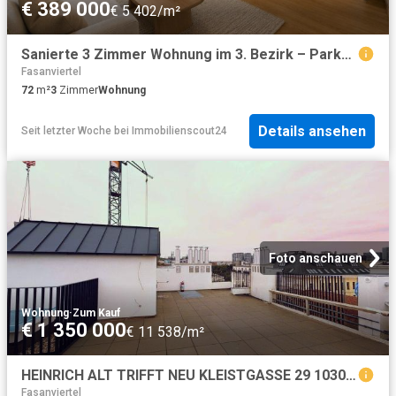
€ 389 000
€ 5 402/m²
Sanierte 3 Zimmer Wohnung im 3. Bezirk – Parkettboden | Top Lage | sofort beziehbar
Fasanviertel
72
m²
3
Zimmer
Wohnung
Details ansehen
Seit letzter Woche
bei
Immobilienscout24
Foto anschauen
Wohnung
·
Zum Kauf
€ 1 350 000
€ 11 538/m²
HEINRICH ALT TRIFFT NEU KLEISTGASSE 29 1030 WIEN Dachgeschoßwohnungen
Fasanviertel