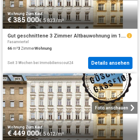
Wohnung
·
Zum Kauf
€ 385 000
€ 5 833/m²
Gut geschnittene 3 Zimmer Altbauwohnung im 1. Liftstock | Balkonerrichtung im Preis inkludiert
Fasanviertel
66
m²
3
Zimmer
Wohnung
Details ansehen
Seit 3 Wochen
bei
Immobilienscout24
Foto anschauen
Wohnung
·
Zum Kauf
€ 449 000
€ 5 612/m²