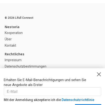
© 2026 Lifull Connect
Nestoria
Kooperation
Über
Kontakt
Rechtliches
Impressum
Datenschutzbestimmungen
Politik zur Verwendung von Cookies
Cookie-Einstellunge
Erhalten Sie E-Mail-Benachrichtigungen und sehen Sie
neue Angebote als Erster
Hilfe
FAQ
Mit der Anmeldung akzeptiere ich die
Datenschutzrichtlinie
Unsere Partner