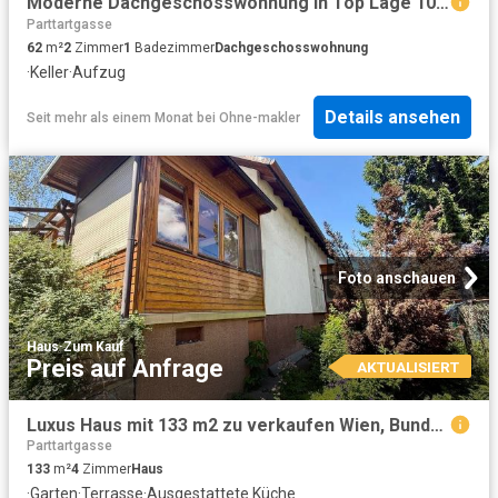
Moderne Dachgeschosswohnung in Top Lage 1060 Wien / Mariahilf
Parttartgasse
62
m²
2
Zimmer
1
Badezimmer
Dachgeschosswohnung
·
Keller
·
Aufzug
Details ansehen
Seit mehr als einem Monat
bei
Ohne-makler
Foto anschauen
Haus
·
Zum Kauf
Preis auf Anfrage
AKTUALISIERT
Luxus Haus mit 133 m2 zu verkaufen Wien, Bundesland Wien
Parttartgasse
133
m²
4
Zimmer
Haus
·
Garten
·
Terrasse
·
Ausgestattete Küche