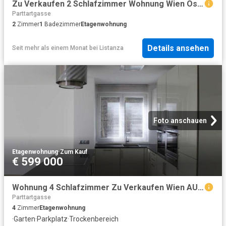
Zu Verkaufen 2 Schlafzimmer Wohnung Wien Österreich DS103375829
Parttartgasse
2
Zimmer
1
Badezimmer
Etagenwohnung
Details ansehen
Seit mehr als einem Monat
bei
Listanza
Foto anschauen
Etagenwohnung
·
Zum Kauf
€ 599 000
Wohnung 4 Schlafzimmer Zu Verkaufen Wien AUT 599000 ES99792194
Parttartgasse
4
Zimmer
Etagenwohnung
·
Garten
·
Parkplatz
·
Trockenbereich