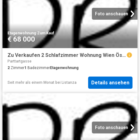
Foto anschauen
Etagenwohnung
·
Zum Kauf
€ 68 000
Zu Verkaufen 2 Schlafzimmer Wohnung Wien Österreich DS103375835
Parttartgasse
2
Zimmer
1
Badezimmer
Etagenwohnung
Details ansehen
Seit mehr als einem Monat
bei
Listanza
Foto anschauen