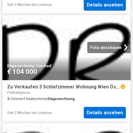
Details ansehen
Seit 2 Wochen
bei
Listanza
Foto anschauen
Etagenwohnung
·
Zum Kauf
€ 104 000
Zu Verkaufen 3 Schlafzimmer Wohnung Wien Österreich DS104371102
Parttartgasse
3
Zimmer
1
Badezimmer
Etagenwohnung
Details ansehen
Seit 2 Wochen
bei
Listanza