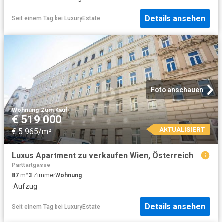
Details ansehen
Seit einem Tag
bei
LuxuryEstate
Foto anschauen
Wohnung
·
Zum Kauf
€ 519 000
AKTUALISIERT
€ 5 965/m²
Luxus Apartment zu verkaufen Wien, Österreich
Parttartgasse
87
m²
3
Zimmer
Wohnung
·
Aufzug
Details ansehen
Seit einem Tag
bei
LuxuryEstate