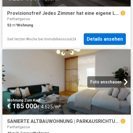
Provisionsfrei! Jedes Zimmer hat eine eigene Loggia! Für Eigennutzer gedacht!
Parttartgasse
52
m²
Wohnung
Details ansehen
Seit letzter Woche
bei
Immobilienscout24
Foto anschauen
Wohnung
·
Zum Kauf
€ 185 000
€ 4 625/m²
SANIERTE ALTBAUWOHNUNG | PARKAUSRICHTUNG | PRAXIS / AIRBNB NUTZUNG MÖGLICH | Ca. 2 Min. zur U4 SCHÖNBRUNN
Parttartgasse