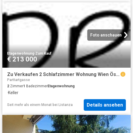
Foto anschauen
Etagenwohnung
·
Zum Kauf
€ 213 000
Zu Verkaufen 2 Schlafzimmer Wohnung Wien Österreich DS103154146
Parttartgasse
2
Zimmer
1
Badezimmer
Etagenwohnung
·
Keller
Details ansehen
Seit mehr als einem Monat
bei
Listanza