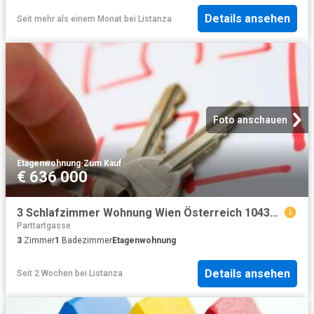
Details ansehen
Seit mehr als einem Monat
bei
Listanza
Foto anschauen
Etagenwohnung
·
Zum Kauf
€ 636 000
3 Schlafzimmer Wohnung Wien Österreich 104371103
Parttartgasse
3
Zimmer
1
Badezimmer
Etagenwohnung
Details ansehen
Seit 2 Wochen
bei
Listanza