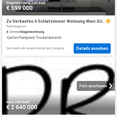
Etagenwohnung
·
Zum Kauf
€ 599 000
Zu Verkaufen 4 Schlafzimmer Wohnung Wien AUT DS99792194
Parttartgasse
4
Zimmer
Etagenwohnung
·
Garten
·
Parkplatz
·
Trockenbereich
Details ansehen
Seit mehr als einem Monat
bei
Listanza
Foto anschauen
Haus
·
Zum Kauf
€ 2 640 000