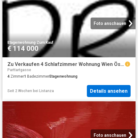
Foto anschauen
Etagenwohnung
·
Zum Kauf
€ 114 000
Zu Verkaufen 4 Schlafzimmer Wohnung Wien Österreich DS104371101
Parttartgasse
4
Zimmer
1
Badezimmer
Etagenwohnung
Details ansehen
Seit 2 Wochen
bei
Listanza
Foto anschauen