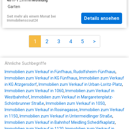
40
m²
1
Zimmer
Wohnung
·
Garten
Seit mehr als einem Monat
bei
Details ansehen
Immobilienscout24
1
2
3
4
5
>
Ähnliche Suchbegriffe
Immobilien zum Verkauf in Fünfhaus, Rudolfsheim-Fünfhaus
,
Immobilien zum Verkauf in KG Fünfhaus
,
Immobilien zum Verkauf
in KG Atzgersdorf
,
Immobilien zum Verkauf in Urban-Loritz-Platz
,
Immobilien zum Verkauf in 1060
,
Immobilien zum Verkauf in
Westbahnhof
,
Immobilien zum Verkauf in Margaretenplatz-
Schönbrunner Straße
,
Immobilien zum Verkauf in 1050
,
Immobilien zum Verkauf in Rosinagasse
,
Immobilien zum Verkauf
in 1150
,
Immobilien zum Verkauf in Untermeidlinger Straße
,
Immobilien zum Verkauf in Bahnhof Meidling Schedifkaplatz
,
Immobilien zum Verkauf in 1120
,
Immobilien zum Verkauf in