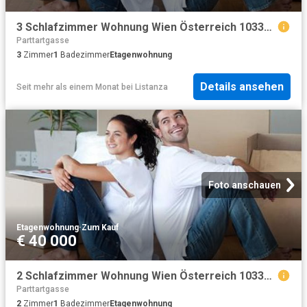
3 Schlafzimmer Wohnung Wien Österreich 103375832
Parttartgasse
3
Zimmer
1
Badezimmer
Etagenwohnung
Details ansehen
Seit mehr als einem Monat
bei
Listanza
Foto anschauen
Etagenwohnung
·
Zum Kauf
€ 40 000
2 Schlafzimmer Wohnung Wien Österreich 103375829
Parttartgasse
2
Zimmer
1
Badezimmer
Etagenwohnung