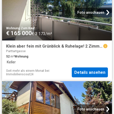
Foto anschauen
Wohnung
·
Zum Kauf
€ 165 000
€ 3 173/m²
Klein aber fein mit Grünblick & Ruhelage! 2 Zimmer Wohnung mit Loggia!
Parttartgasse
52
m²
Wohnung
·
Keller
Seit mehr als einem Monat
bei
Details ansehen
Immobilienscout24
Foto anschauen