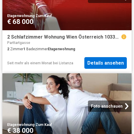
Etagenwohnung
·
Zum Kauf
€ 68 000
2 Schlafzimmer Wohnung Wien Österreich 103375835
Parttartgasse
2
Zimmer
1
Badezimmer
Etagenwohnung
Details ansehen
Seit mehr als einem Monat
bei
Listanza
Foto anschauen
Etagenwohnung
·
Zum Kauf
€ 38 000