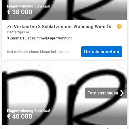
Etagenwohnung
·
Zum Kauf
€ 38 000
Zu Verkaufen 3 Schlafzimmer Wohnung Wien Österreich DS103375832
Parttartgasse
3
Zimmer
1
Badezimmer
Etagenwohnung
Details ansehen
Seit mehr als einem Monat
bei
Listanza
Foto anschauen
Etagenwohnung
·
Zum Kauf
€ 40 000