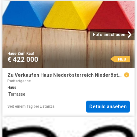
Foto anschauen
Haus
·
Zum Kauf
€ 422 000
NEU
Zu Verkaufen Haus Niederösterreich Niederösterreich DS104867262
Parttartgasse
Haus
·
Terrasse
Details ansehen
Seit einem Tag
bei
Listanza