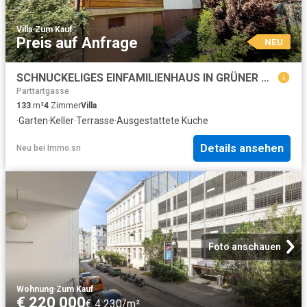
Villa
·
Zum Kauf
Preis auf Anfrage
NEU
SCHNUCKELIGES EINFAMILIENHAUS IN GRÜNER OASE MIT KELLER
Parttartgasse
133
m²
4
Zimmer
Villa
·
Garten
·
Keller
·
Terrasse
·
Ausgestattete Küche
Details ansehen
Neu
bei
Immo.sn
Foto anschauen
Wohnung
·
Zum Kauf
€ 220 000
€ 4 230/m²