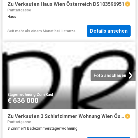
Zu Verkaufen Haus Wien Österreich DS103596951
Parttartgasse
Haus
Details ansehen
Seit mehr als einem Monat
bei
Listanza
Foto anschauen
Etagenwohnung
·
Zum Kauf
€ 636 000
Zu Verkaufen 3 Schlafzimmer Wohnung Wien Österreich DS104371103
Parttartgasse
3
Zimmer
1
Badezimmer
Etagenwohnung