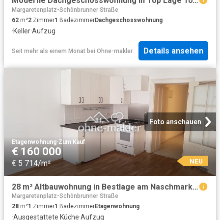
Moderne Dachgeschosswohnung in Top Lage 1060 Wien / Mariahilf
Margaretenplatz-Schönbrunner Straße
62
m²
2
Zimmer
1
Badezimmer
Dachgeschosswohnung
·
Keller
·
Aufzug
Details ansehen
Seit mehr als einem Monat
bei
Ohne-makler
Foto anschauen
Etagenwohnung
·
Zum Kauf
€ 160 000
NEU
€ 5 714/m²
28 m² Altbauwohnung in Bestlage am Naschmarkt, 5. Bezirk
Margaretenplatz-Schönbrunner Straße
28
m²
1
Zimmer
1
Badezimmer
Etagenwohnung
·
Ausgestattete Küche
·
Aufzug