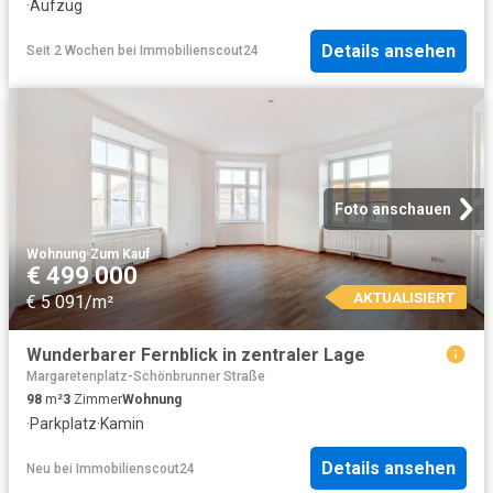
·
Aufzug
Details ansehen
Seit 2 Wochen
bei
Immobilienscout24
Foto anschauen
Wohnung
·
Zum Kauf
€ 499 000
AKTUALISIERT
€ 5 091/m²
Wunderbarer Fernblick in zentraler Lage
Margaretenplatz-Schönbrunner Straße
98
m²
3
Zimmer
Wohnung
·
Parkplatz
·
Kamin
Details ansehen
Neu
bei
Immobilienscout24