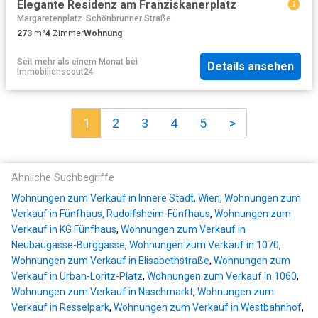
Elegante Residenz am Franziskanerplatz
Margaretenplatz-Schönbrunner Straße
273
m²
4
Zimmer
Wohnung
Seit mehr als einem Monat
bei
Details ansehen
Immobilienscout24
1
2
3
4
5
>
Ähnliche Suchbegriffe
Wohnungen zum Verkauf in Innere Stadt, Wien
,
Wohnungen zum
Verkauf in Fünfhaus, Rudolfsheim-Fünfhaus
,
Wohnungen zum
Verkauf in KG Fünfhaus
,
Wohnungen zum Verkauf in
Neubaugasse-Burggasse
,
Wohnungen zum Verkauf in 1070
,
Wohnungen zum Verkauf in Elisabethstraße
,
Wohnungen zum
Verkauf in Urban-Loritz-Platz
,
Wohnungen zum Verkauf in 1060
,
Wohnungen zum Verkauf in Naschmarkt
,
Wohnungen zum
Verkauf in Resselpark
,
Wohnungen zum Verkauf in Westbahnhof
,