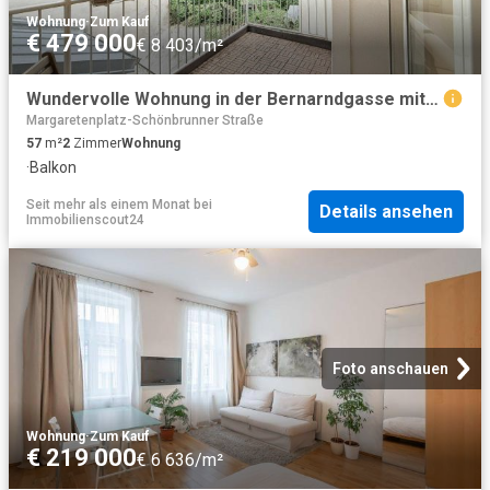
Wohnung
·
Zum Kauf
€ 479 000
€ 8 403/m²
Wundervolle Wohnung in der Bernarndgasse mit Balkon Biedermeierhaus Befristet vermietet bis 2029
Margaretenplatz-Schönbrunner Straße
57
m²
2
Zimmer
Wohnung
·
Balkon
Seit mehr als einem Monat
bei
Details ansehen
Immobilienscout24
Foto anschauen
Wohnung
·
Zum Kauf
€ 219 000
€ 6 636/m²