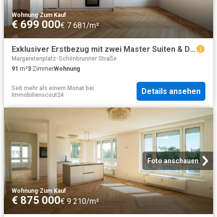
Wohnung
·
Zum Kauf
€ 699 000
€ 7 681/m²
Exklusiver Erstbezug mit zwei Master Suiten & Designer Ausstattung
Margaretenplatz-Schönbrunner Straße
91
m²
3
Zimmer
Wohnung
Seit mehr als einem Monat
bei
Details ansehen
Immobilienscout24
Foto anschauen
Wohnung
·
Zum Kauf
€ 875 000
€ 9 210/m²