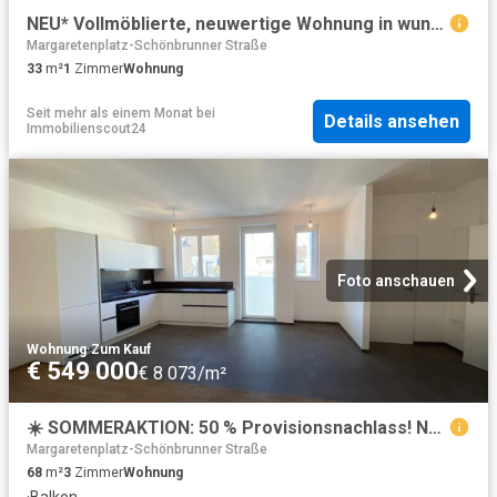
NEU* Vollmöblierte, neuwertige Wohnung in wunderschönem Altbau
Margaretenplatz-Schönbrunner Straße
33
m²
1
Zimmer
Wohnung
Seit mehr als einem Monat
bei
Details ansehen
Immobilienscout24
Foto anschauen
Wohnung
·
Zum Kauf
€ 549 000
€ 8 073/m²
☀️ SOMMERAKTION: 50 % Provisionsnachlass! NÄHE NASCHMARKT DG Ausbau: 3 Zimmer befristet vermietet Rendite 2,92% und optionalen Balkon* im Innenhof eines schön sanierten Altbaus
Margaretenplatz-Schönbrunner Straße
68
m²
3
Zimmer
Wohnung
·
Balkon