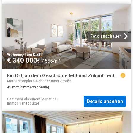
Foto anschauen
Wohnung
·
Zum Kauf
€ 340 000
€ 7 555/m²
Ein Ort, an dem Geschichte lebt und Zukunft entsteht! Aus Alt wird Neu – stilvoll, energieeffizient und einzigartig
Margaretenplatz-Schönbrunner Straße
45
m²
2
Zimmer
Wohnung
Seit mehr als einem Monat
bei
Details ansehen
Immobilienscout24