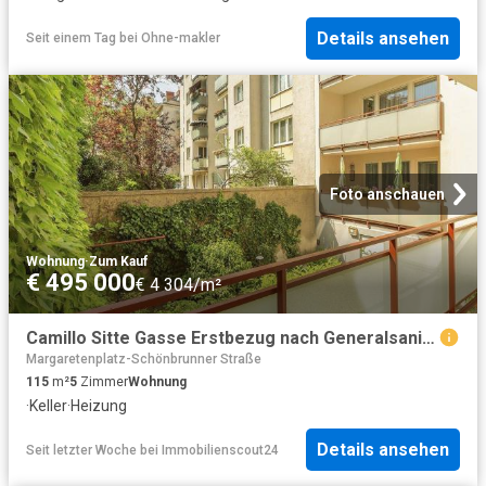
Details ansehen
Seit einem Tag
bei
Ohne-makler
Foto anschauen
Wohnung
·
Zum Kauf
€ 495 000
€ 4 304/m²
Camillo Sitte Gasse Erstbezug nach Generalsanierung, 5 Zimmer Neubau mit hofseitiger Loggia
Margaretenplatz-Schönbrunner Straße
115
m²
5
Zimmer
Wohnung
·
Keller
·
Heizung
Details ansehen
Seit letzter Woche
bei
Immobilienscout24