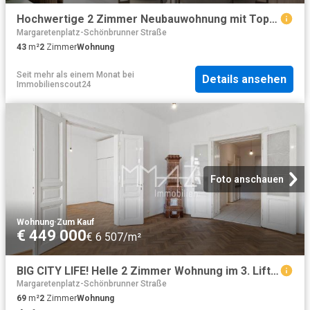
Hochwertige 2 Zimmer Neubauwohnung mit Top Anbindung
Margaretenplatz-Schönbrunner Straße
43
m²
2
Zimmer
Wohnung
Seit mehr als einem Monat
bei
Details ansehen
Immobilienscout24
Foto anschauen
Wohnung
·
Zum Kauf
€ 449 000
€ 6 507/m²
BIG CITY LIFE! Helle 2 Zimmer Wohnung im 3. Liftstock im Herzen Wien Neubaus I Urbanes Wien trifft klassischen Altbau
Margaretenplatz-Schönbrunner Straße
69
m²
2
Zimmer
Wohnung