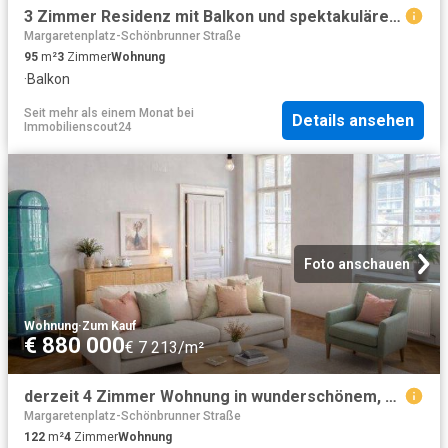
3 Zimmer Residenz mit Balkon und spektakulärem Blick auf Schloss Belvedere und Stephansdom
Margaretenplatz-Schönbrunner Straße
95
m²
3
Zimmer
Wohnung
·
Balkon
Seit mehr als einem Monat
bei
Details ansehen
Immobilienscout24
Foto anschauen
Wohnung
·
Zum Kauf
€ 880 000
€ 7 213/m²
derzeit 4 Zimmer Wohnung in wunderschönem, denkmalgeschütztem Gründerzeithaus nahe Belvedere Gestalten Sie gerne Ihren eigene Wohnung
Margaretenplatz-Schönbrunner Straße
122
m²
4
Zimmer
Wohnung