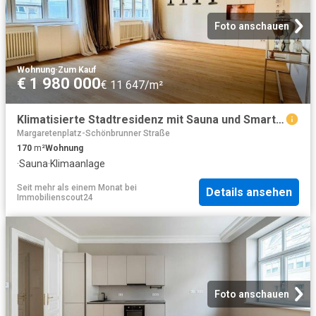
Foto anschauen
Wohnung
·
Zum Kauf
€ 1 980 000
€ 11 647/m²
Klimatisierte Stadtresidenz mit Sauna und Smart Home Technik – wenige Schritte vom Stephansdom
Margaretenplatz-Schönbrunner Straße
170
m²
Wohnung
·
Sauna
·
Klimaanlage
Seit mehr als einem Monat
bei
Details ansehen
Immobilienscout24
Foto anschauen