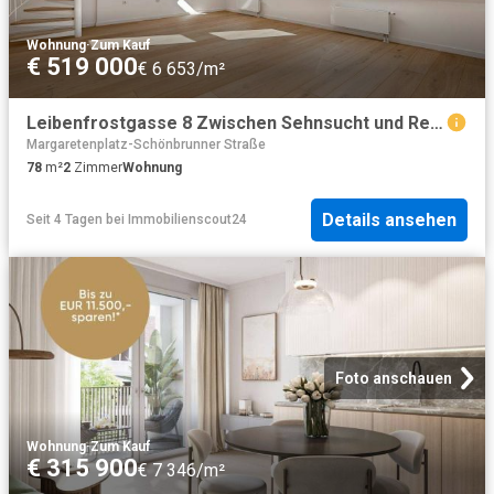
Wohnung
·
Zum Kauf
€ 519 000
€ 6 653/m²
Leibenfrostgasse 8 Zwischen Sehnsucht und Realität
Margaretenplatz-Schönbrunner Straße
78
m²
2
Zimmer
Wohnung
Details ansehen
Seit 4 Tagen
bei
Immobilienscout24
Foto anschauen
Wohnung
·
Zum Kauf
€ 315 900
€ 7 346/m²