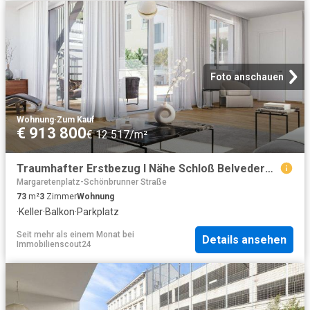
Foto anschauen
Wohnung
·
Zum Kauf
€ 913 800
€ 12 517/m²
Traumhafter Erstbezug I Nähe Schloß Belvedere I 3 Zimmer
Margaretenplatz-Schönbrunner Straße
73
m²
3
Zimmer
Wohnung
·
Keller
·
Balkon
·
Parkplatz
Seit mehr als einem Monat
bei
Details ansehen
Immobilienscout24