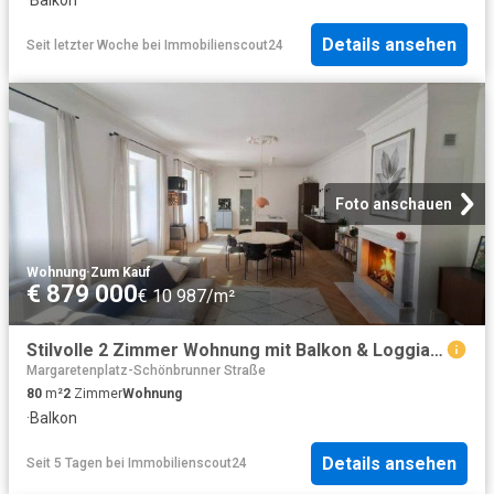
Details ansehen
Seit letzter Woche
bei
Immobilienscout24
Foto anschauen
Wohnung
·
Zum Kauf
€ 879 000
€ 10 987/m²
Stilvolle 2 Zimmer Wohnung mit Balkon & Loggia im Herzen des 1060 Wien
Margaretenplatz-Schönbrunner Straße
80
m²
2
Zimmer
Wohnung
·
Balkon
Details ansehen
Seit 5 Tagen
bei
Immobilienscout24