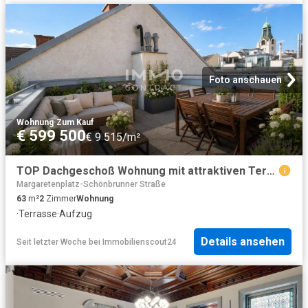
Foto anschauen
Wohnung
·
Zum Kauf
€ 599 500
€ 9 515/m²
TOP Dachgeschoß Wohnung mit attraktiven Terrassen bei Mahü, Spittelberg, Museumsquartier
Margaretenplatz-Schönbrunner Straße
63
m²
2
Zimmer
Wohnung
·
Terrasse
·
Aufzug
Details ansehen
Seit letzter Woche
bei
Immobilienscout24