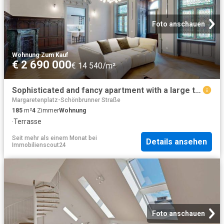
Foto anschauen
Wohnung
·
Zum Kauf
€ 2 690 000
€ 14 540/m²
Sophisticated and fancy apartment with a large terrace near Haus Des Meeres
Margaretenplatz-Schönbrunner Straße
185
m²
4
Zimmer
Wohnung
·
Terrasse
Seit mehr als einem Monat
bei
Details ansehen
Immobilienscout24
Foto anschauen