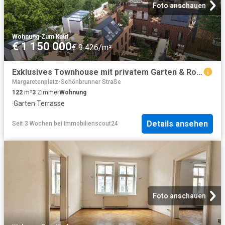
Foto anschauen
Wohnung
·
Zum Kauf
€ 1 150 000
€ 9 426/m²
Exklusives Townhouse mit privatem Garten & Rooftop Terrassen in Bestlage 1050 Wien
Margaretenplatz-Schönbrunner Straße
122
m²
3
Zimmer
Wohnung
·
Garten
·
Terrasse
Details ansehen
Seit 3 Wochen
bei
Immobilienscout24
Foto anschauen