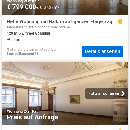
Wohnung
·
Zum Kauf
€ 799 000
€ 6 242/m²
Helle Wohnung mit Balkon auf ganzer Etage zzgl. Rohdachboden, Nähe Einsiedlerpark
Margaretenplatz-Schönbrunner Straße
128
m²
5
Zimmer
Wohnung
·
Balkon
Seit mehr als einem Monat
bei
Details ansehen
Immobilienscout24
Foto anschauen
Wohnung
·
Zum Kauf
Preis auf Anfrage