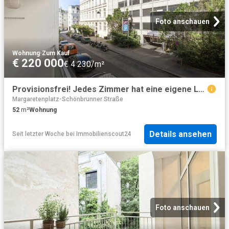
Foto anschauen
Wohnung
·
Zum Kauf
€ 220 000
€ 4 230/m²
Provisionsfrei! Jedes Zimmer hat eine eigene Loggia! Für Eigennutzer gedacht!
Margaretenplatz-Schönbrunner Straße
52
m²
Wohnung
Details ansehen
Seit letzter Woche
bei
Immobilienscout24
Foto anschauen