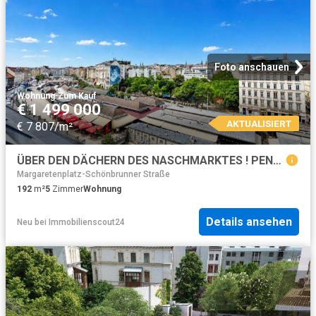
Foto anschauen
Wohnung
·
Zum Kauf
€ 1 499 000
AKTUALISIERT
€ 7 807/m²
ÜBER DEN DÄCHERN DES NASCHMARKTES ! PENTHOUSE FOR SALE !
Margaretenplatz-Schönbrunner Straße
192
m²
5
Zimmer
Wohnung
Details ansehen
Neu
bei
Immobilienscout24