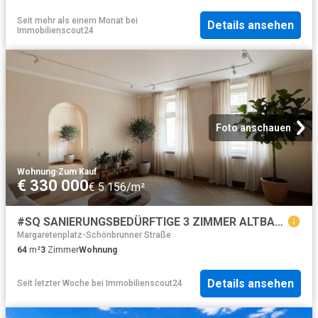
Seit mehr als einem Monat
bei
Details ansehen
Immobilienscout24
Foto anschauen
Wohnung
·
Zum Kauf
€ 330 000
€ 5 156/m²
#SQ SANIERUNGSBEDÜRFTIGE 3 ZIMMER ALTBAUWOHNUNG MITTEN IM 6ten /MARIAHILF APOLLOKINO TOP 6
Margaretenplatz-Schönbrunner Straße
64
m²
3
Zimmer
Wohnung
Details ansehen
Seit letzter Woche
bei
Immobilienscout24