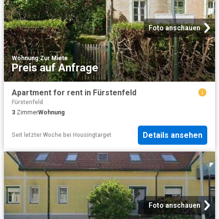
Foto anschauen
Wohnung
·
Zur Miete
Preis auf Anfrage
Apartment for rent in Fürstenfeld
Fürstenfeld
3
Zimmer
Wohnung
Details ansehen
Seit letzter Woche
bei
Housingtarget
Foto anschauen