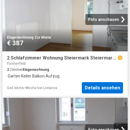
Foto anschauen
Etagenwohnung
·
Zur Miete
€ 387
2 Schlafzimmer Wohnung Steiermark Steiermark 104473890
Fürstenfeld
2
Zimmer
Etagenwohnung
·
Garten
·
Keller
·
Balkon
·
Aufzug
Details ansehen
Seit letzter Woche
bei
Listanza
Foto anschauen