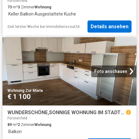
Fürstenfeld
73
m²
3
Zimmer
Wohnung
·
Keller
·
Balkon
·
Ausgestattete Küche
Details ansehen
Seit letzter Woche
bei
Immobilienscout24
Foto anschauen
Wohnung
·
Zur Miete
€ 1 100
WUNDERSCHÖNE,SONNIGE WOHNUNG IM STADTKERN
Fürstenfeld
89
m²
2
Zimmer
Wohnung
·
Balkon