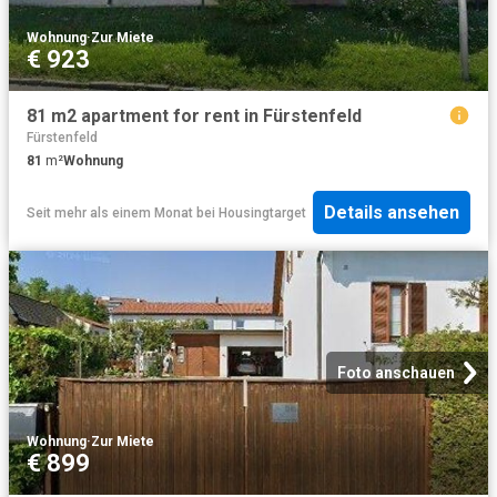
Wohnung
·
Zur Miete
€ 923
81 m2 apartment for rent in Fürstenfeld
Fürstenfeld
81
m²
Wohnung
Details ansehen
Seit mehr als einem Monat
bei
Housingtarget
Foto anschauen
Wohnung
·
Zur Miete
€ 899