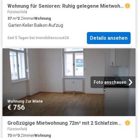
Wohnung für Senioren: Ruhig gelegene Mietwohnung 37m² mit Balkon in zentraler Lage in Fürstenfeld mit Betreuung!
Fürstenfeld
37
m²
2
Zimmer
Wohnung
·
Garten
·
Keller
·
Balkon
·
Aufzug
Details ansehen
Seit 5 Tagen
bei
Immobilienscout24
Foto anschauen
Wohnung
·
Zur Miete
€ 756
Großzügige Mietwohnung 72m² mit 2 Schlafzimmern im Zentrum von Fürstenfeld!
Fürstenfeld
73
m²
3
Zimmer
Wohnung