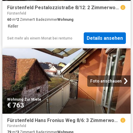
Fürstenfeld Pestalozzistraße 8/12: 2 Zimmerwohnung unbefristet!
Fürstenfeld
60
m²
2
Zimmer
1
Badezimmer
Wohnung
·
Keller
Details ansehen
Seit mehr als einem Monat
bei
rentumo
Foto anschauen
Wohnung
·
Zur Miete
€ 763
Fürstenfeld Hans Fronius Weg 8/6: 3 Zimmerwohnung mit Balkon und Carport!
Fürstenfeld
79
m²
3
Zimmer
1
Badezimmer
Wohnung