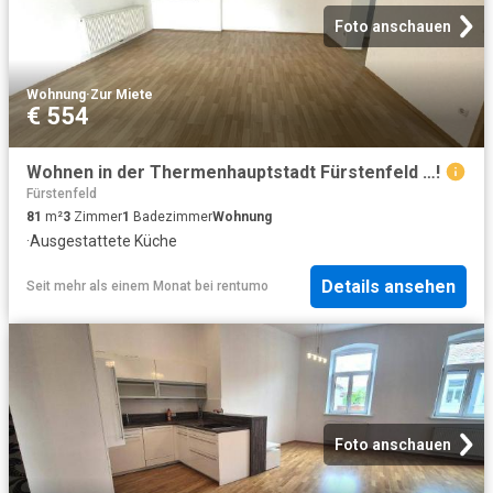
Foto anschauen
Wohnung
·
Zur Miete
€ 554
Wohnen in der Thermenhauptstadt Fürstenfeld …!
Fürstenfeld
81
m²
3
Zimmer
1
Badezimmer
Wohnung
·
Ausgestattete Küche
Details ansehen
Seit mehr als einem Monat
bei
rentumo
Foto anschauen