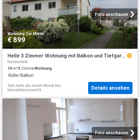
Foto anschauen
Wohnung
·
Zur Miete
€ 899
Helle 3 Zimmer Wohnung mit Balkon und Tiefgaragenparkplatz geförderte Miete ODER geförderte Miete mit Kaufoption 3 Zimmer
Fürstenfeld
74
m²
3
Zimmer
Wohnung
·
Keller
·
Balkon
Seit mehr als einem Monat
bei
Details ansehen
Immobilienscout24
Foto anschauen