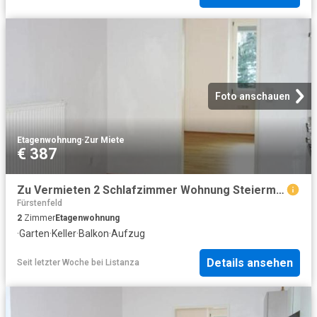
Foto anschauen
Etagenwohnung
·
Zur Miete
€ 387
Zu Vermieten 2 Schlafzimmer Wohnung Steiermark Steiermark DS104473890
Fürstenfeld
2
Zimmer
Etagenwohnung
·
Garten
·
Keller
·
Balkon
·
Aufzug
Details ansehen
Seit letzter Woche
bei
Listanza