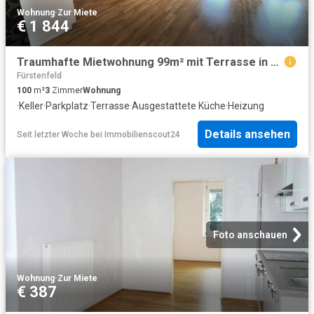
Wohnung
·
Zur Miete
€ 1 844
Traumhafte Mietwohnung 99m² mit Terrasse in Bestlage in Fürstenfeld!
Fürstenfeld
100
m²
3
Zimmer
Wohnung
·
Keller
·
Parkplatz
·
Terrasse
·
Ausgestattete Küche
·
Heizung
Details ansehen
Seit letzter Woche
bei
Immobilienscout24
Foto anschauen
Wohnung
·
Zur Miete
€ 387