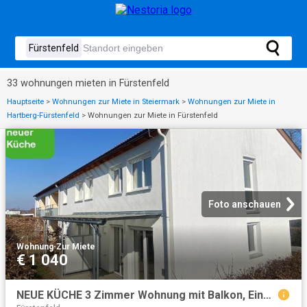
33 wohnungen mieten in Fürstenfeld
Hauptseite
>
Wohnungen zur Miete in Steiermark
>
Wohnungen zur Miete in
Hartberg-Fürstenfeld
>
Wohnungen zur Miete in Fürstenfeld
Foto anschauen
Wohnung
·
Zur Miete
€ 1 040
NEUE KÜCHE 3 Zimmer Wohnung mit Balkon, Einbauküche inkl. E Geräte und Tiefgaragenplatz geförderte Miete ODER geförderte Miete mit Kaufoption 3 Zimmer