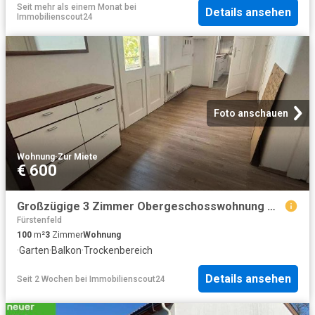
Seit mehr als einem Monat
bei
Details ansehen
Immobilienscout24
Foto anschauen
Wohnung
·
Zur Miete
€ 600
Großzügige 3 Zimmer Obergeschosswohnung mit Balkon und Gartenmitbenutzung in Fürstenfeld
Fürstenfeld
100
m²
3
Zimmer
Wohnung
·
Garten
·
Balkon
·
Trockenbereich
Details ansehen
Seit 2 Wochen
bei
Immobilienscout24