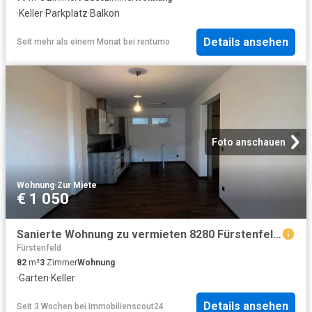
·
Keller
·
Parkplatz
·
Balkon
Details ansehen
Seit mehr als einem Monat
bei
rentumo
Foto anschauen
Wohnung
·
Zur Miete
€ 1 050
Sanierte Wohnung zu vermieten 8280 Fürstenfeld, Kernstockgasse 25/2
Fürstenfeld
82
m²
3
Zimmer
Wohnung
·
Garten
·
Keller
Details ansehen
Seit 3 Wochen
bei
Immobilienscout24