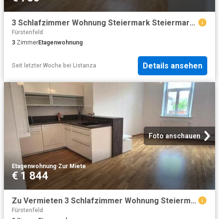
3 Schlafzimmer Wohnung Steiermark Steiermark 104473696
Fürstenfeld
3
Zimmer
Etagenwohnung
Details ansehen
Seit letzter Woche
bei
Listanza
Foto anschauen
Etagenwohnung
·
Zur Miete
€ 1 844
Zu Vermieten 3 Schlafzimmer Wohnung Steiermark Steiermark DS104473576
Fürstenfeld