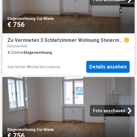
Etagenwohnung
·
Zur Miete
€ 756
Zu Vermieten 3 Schlafzimmer Wohnung Steiermark Steiermark DS104473696
Fürstenfeld
3
Zimmer
Etagenwohnung
Details ansehen
Seit letzter Woche
bei
Listanza
Foto anschauen
Etagenwohnung
·
Zur Miete
€ 756