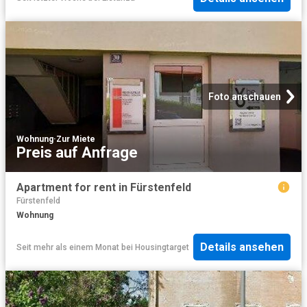
Foto anschauen
Wohnung
·
Zur Miete
Preis auf Anfrage
Apartment for rent in Fürstenfeld
Fürstenfeld
Wohnung
Details ansehen
Seit mehr als einem Monat
bei
Housingtarget