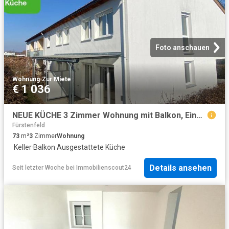
Foto anschauen
Wohnung
·
Zur Miete
€ 1 036
NEUE KÜCHE 3 Zimmer Wohnung mit Balkon, Einbauküche mit E Geräten und Tiefgaragenplatz geförderte Miete ODER geförderte Miete mit Kaufoption 3 Zimmer
Fürstenfeld
73
m²
3
Zimmer
Wohnung
·
Keller
·
Balkon
·
Ausgestattete Küche
Details ansehen
Seit letzter Woche
bei
Immobilienscout24