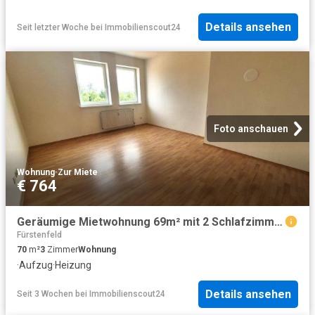
Details ansehen
Seit letzter Woche
bei
Immobilienscout24
Foto anschauen
Wohnung
·
Zur Miete
€ 764
Geräumige Mietwohnung 69m² mit 2 Schlafzimmer in zentraler Lage in Fürstenfeld!
Fürstenfeld
70
m²
3
Zimmer
Wohnung
·
Aufzug
·
Heizung
Details ansehen
Seit 3 Wochen
bei
Immobilienscout24