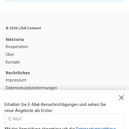
© 2026 Lifull Connect
Nestoria
Kooperation
Über
Kontakt
Rechtliches
Impressum
Datenschutzbestimmungen
Politik zur Verwendung von Cookies
Cookie-Einstellunge
Erhalten Sie E-Mail-Benachrichtigungen und sehen Sie
neue Angebote als Erster
Hilfe
FAQ