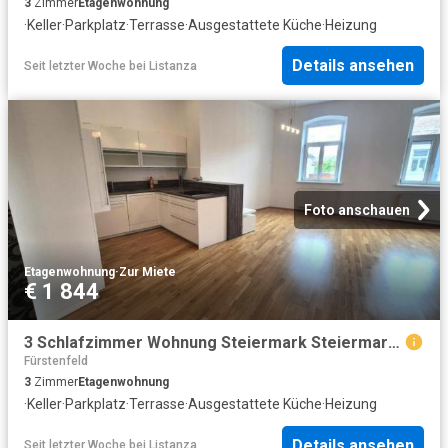
3
Zimmer
Etagenwohnung
·
Keller
·
Parkplatz
·
Terrasse
·
Ausgestattete Küche
·
Heizung
Details ansehen
Seit letzter Woche
bei
Listanza
Foto anschauen
Etagenwohnung
·
Zur Miete
€ 1 844
3 Schlafzimmer Wohnung Steiermark Steiermark 104473576
Fürstenfeld
3
Zimmer
Etagenwohnung
·
Keller
·
Parkplatz
·
Terrasse
·
Ausgestattete Küche
·
Heizung
Details ansehen
Seit letzter Woche
bei
Listanza