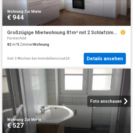
Wohnung
·
Zur Miete
€ 944
Großzügige Mietwohnung 81m² mit 2 Schlafzimmern im Zentrum von Fürstenfeld!
Fürstenfeld
82
m²
3
Zimmer
Wohnung
Details ansehen
Seit 3 Wochen
bei
Immobilienscout24
Foto anschauen
Wohnung
·
Zur Miete
€ 527