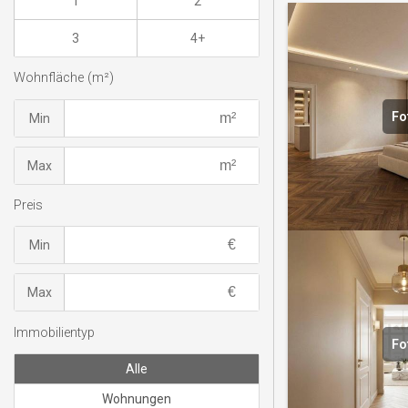
1
2
3
4+
Wohnfläche (m²)
Fo
Min
Max
Preis
Min
Max
Immobilientyp
Fo
Alle
Wohnungen