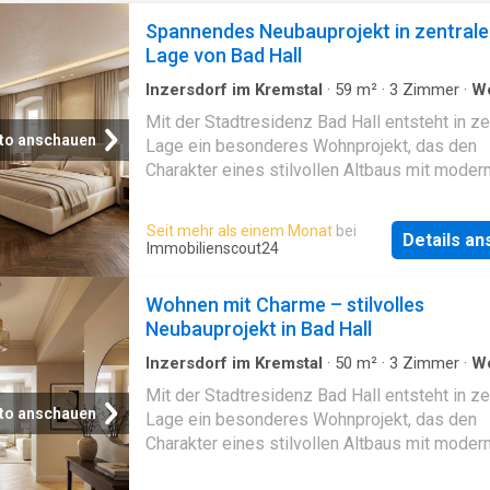
Spannendes Neubauprojekt in zentrale
Lage von Bad Hall
Inzersdorf im Kremstal
·
59
m²
·
3
Zimmer
·
W
·
Balkon
·
Zugang für Menschen mit Behinderun
Mit der Stadtresidenz Bad Hall entsteht in ze
Terrasse
to anschauen
Lage ein besonderes Wohnprojekt, das den
Charakter eines stilvollen Altbaus mit mode
Wohnkomfort verbindet. Im Zuge der umfas
Sanierung, des Umbaus und Zubaus des ehe
Seit mehr als einem Monat
bei
Details a
Glasererhauses werden insgesamt 14
Immobilienscout24
Eigentumswohnungen realisiert. Die
Wohnungsgrößen reichen von ca. 37 m² bis 
Wohnen mit Charme – stilvolles
und bieten damit attraktive Optionen für Eige
Neubauprojekt in Bad Hall
ebenso wie für Anleger. Jede Einheit verfügt
einen eigenen Freiraum in Form von Balkon, 
Inzersdorf im Kremstal
·
50
m²
·
3
Zimmer
·
W
·
Balkon
·
Zugang für Menschen mit Behinderun
oder Loggia.Das Projekt überzeugt durch ein
Mit der Stadtresidenz Bad Hall entsteht in ze
Terrasse
durchdachte Grundrissplanung, helle Wohnrä
to anschauen
Lage ein besonderes Wohnprojekt, das den
ein stimmiges architektonisches Konzept. Di
Charakter eines stilvollen Altbaus mit mode
Verbindung aus bestehender Bausubstanz,
Wohnkomfort verbindet. Im Zuge der umfas
moderner Architektur und hochwertigen