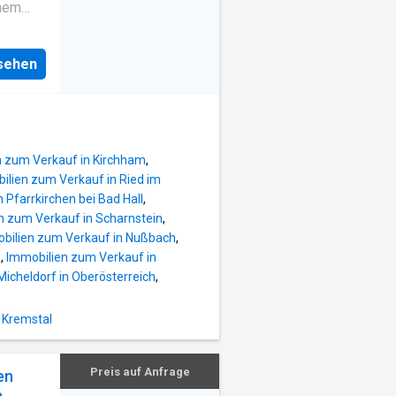
e
rnem
senden
maligen
ühl,
nsehen
ojekten
bung
108 m²
eplant,
nnutzer
able
 über
n zum Verkauf in Kirchham
,
Terrasse
ilien zum Verkauf in Ried im
e
 Pfarrkirchen bei Bad Hall
,
ume und
n zum Verkauf in Scharnstein
,
e
bilien zum Verkauf in Nußbach
,
h
,
Immobilien zum Verkauf in
icheldorf in Oberösterreich
,
ühl,
ojekten
bung
 Kremstal
eplant,
able
Preis auf Anfrage
en
n