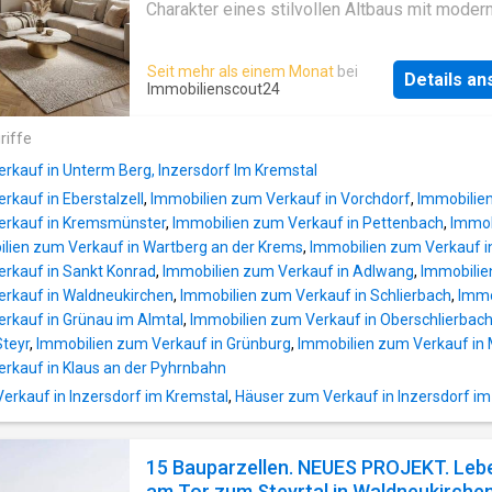
ein stimmiges architektonisches Konzept. Di
Charakter eines stilvollen Altbaus mit mode
Verbindung aus bestehender Bausubstanz,
Wohnkomfort verbindet. Im Zuge der umfas
moderner Architektur und hochwertigen
Sanierung, des Umbaus und Zubaus des ehe
Seit mehr als einem Monat
bei
Ausstattungsmerkmalen schafft ein Wohngef
Details a
Glasererhauses werden insgesamt 14
Immobilienscout24
das sich bewusst von klassischen Neubaupr
Eigentumswohnungen realisiert. Die
abhebt. Laut Bau- und Ausstattungsbeschrei
Wohnungsgrößen reichen von ca. 37 m² bis 
riffe
sind die Wohnungen barrierefrei anpassbar g
und bieten damit attraktive Optionen für Eige
zudem sorgt eine Liftanlage für eine komfort
rkauf in Unterm Berg, Inzersdorf Im Kremstal
ebenso wie für Anleger. Jede Einheit verfügt
Erreichbarkeit aller Ebenen. T
rkauf in Eberstalzell
,
Immobilien zum Verkauf in Vorchdorf
,
Immobilie
einen eigenen Freiraum in Form von Balkon, 
erkauf in Kremsmünster
,
Immobilien zum Verkauf in Pettenbach
,
Immob
oder Loggia.Das Projekt überzeugt durch ein
lien zum Verkauf in Wartberg an der Krems
,
Immobilien zum Verkauf in
durchdachte Grundrissplanung, helle Wohnrä
rkauf in Sankt Konrad
,
Immobilien zum Verkauf in Adlwang
,
Immobilie
ein stimmiges architektonisches Konzept. Di
erkauf in Waldneukirchen
,
Immobilien zum Verkauf in Schlierbach
,
Immo
Verbindung aus bestehender Bausubstanz,
rkauf in Grünau im Almtal
,
Immobilien zum Verkauf in Oberschlierbac
moderner Architektur und hochwertigen
Steyr
,
Immobilien zum Verkauf in Grünburg
,
Immobilien zum Verkauf in M
Ausstattungsmerkmalen schafft ein Wohngef
rkauf in Klaus an der Pyhrnbahn
das sich bewusst von klassischen Neubaupr
abhebt. Laut Bau- und Ausstattungsbeschrei
rkauf in Inzersdorf im Kremstal
,
Häuser zum Verkauf in Inzersdorf im
sind die Wohnungen barrierefrei anpassbar g
zudem sorgt eine Liftanlage für eine komfort
15 Bauparzellen. NEUES PROJEKT. Leb
Erreichbarkeit aller Ebenen. T
am Tor zum Steyrtal in Waldneukirche